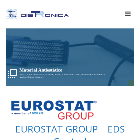
Material Antiestático
Bolsas, Cajas conductivas, Manteles, Suelos, Conexiones a tierra, Instrumentos de control y
medida, Ropa y calzado…
EUROSTAT GROUP – EDS