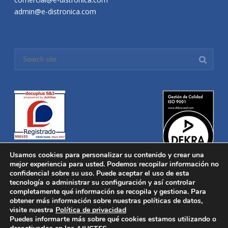
admin@e-distronica.com
Usamos cookies para personalizar su contenido y crear una
mejor experiencia para usted. Podemos recopilar información no
confidencial sobre su uso. Puede aceptar el uso de esta
tecnología o administrar su configuración y así controlar
Distronica © 2016 Todos los derechos reservados.
Aviso legal
|
completamente qué información se recopila y gestiona. Para
Política de privacidad
|
Política de Cookies
obtener más información sobre nuestras políticas de datos,
Desarrollado por
Nucleosoft
visite nuestra
Política de privacidad
Inicio
Puedes informarte más sobre qué cookies estamos utilizando o
Quiénes Somos