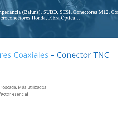
impedancia (Baluns), SUBD, SCSI, Conectores M12, Co
icroconectores Honda, Fibra Óptica…
res Coaxiales
– Conector TNC
 roscada. Más utilizados
factor esencial