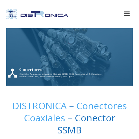
Conectores
Coaxiales, Adaptadores impedancia (Baluns), SUBD, SCSI, Conectores M12, Conectores
circulares norma MIL, Microconectores Honda, Fibra Óptica…
DISTRONICA
–
Conectores
Coaxiales
– Conector
SSMB