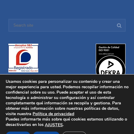
Usamos cookies para personalizar su contenido y crear una
mejor experiencia para usted. Podemos recopilar información no
confidencial sobre su uso. Puede aceptar el uso de esta
tecnología o administrar su configuración y así controlar
Distronica © 2016 Todos los derechos reservados.
Aviso legal
|
completamente qué información se recopila y gestiona. Para
Política de privacidad
|
Política de Cookies
obtener más información sobre nuestras políticas de datos,
Desarrollado por
Nucleosoft
visite nuestra
Política de privacidad
Inicio
Puedes informarte más sobre qué cookies estamos utilizando o
Quiénes Somos
desactivarlas en los
.
AJUSTES
Fabricación