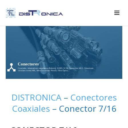
Conectores
Coaxiales, Adaptadores impedancia (Baluns), SUBD, SCSI, Conectores M12, Conectores
circulares norma MIL, Microconectores Honda, Fibra Óptica…
DISTRONICA
–
Conectores
Coaxiales
– Conector 7/16