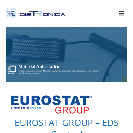
Material Antiestático
Bolsas, Cajas conductivas, Manteles, Suelos, Conexiones a tierra, Instrumentos de control y
medida, Ropa y calzado…
EUROSTAT GROUP – EDS