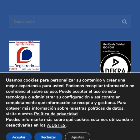
Usamos cookies para personalizar su contenido y crear una
mejor experiencia para usted. Podemos recopilar información no
confidencial sobre su uso. Puede aceptar el uso de esta
tecnología o administrar su configuración y así controlar
Distronica © 2016 Todos los derechos reservados.
Aviso legal
|
completamente qué información se recopila y gestiona. Para
Política de privacidad
|
Política de Cookies
obtener más información sobre nuestras políticas de datos,
Desarrollado por
Nucleosoft
visite nuestra
Política de privacidad
Inicio
Puedes informarte más sobre qué cookies estamos utilizando o
Quiénes Somos
desactivarlas en los
.
AJUSTES
Fabricación
Distribución
Aceptar
Rechazar
Ajustes