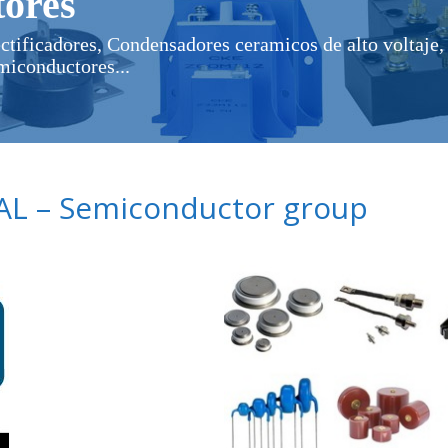
ores
ectificadores, Condensadores ceramicos de alto voltaje, 
miconductores...
L – Semiconductor group