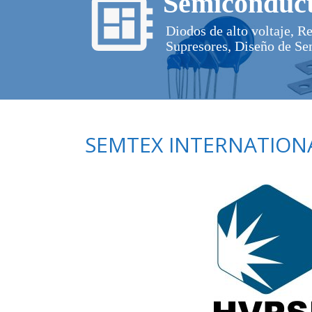
Semiconduct
Diodos de alto voltaje, R
Supresores, Diseño de Se
SEMTEX INTERNATIONA