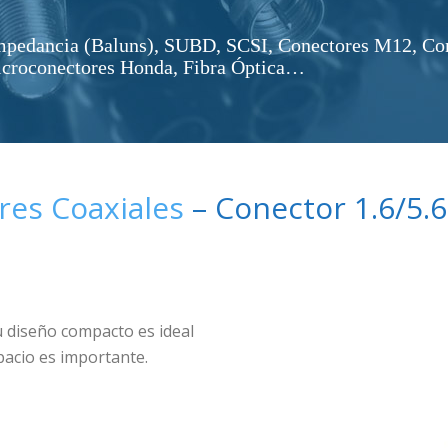
impedancia (Baluns), SUBD, SCSI, Conectores M12, Co
icroconectores Honda, Fibra Óptica…
res Coaxiales
– Conector 1.6/5.6
 diseño compacto es ideal
pacio es importante.