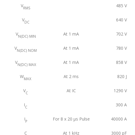
V
485
V
RMS
V
640
V
DC
V
At 1 mA
702
V
N(DC) MIN
V
At 1 mA
780
V
N(DC) NOM
V
At 1 mA
858
V
N(DC) MAX
W
At 2 ms
820
J
MAX
V
At IC
1290
V
C
I
300
A
C
I
For 8 x 20 μs Pulse
40000
A
P
C
At 1 kHz
3000
pF