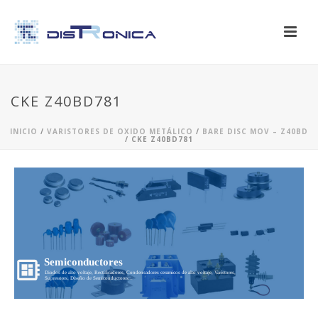
CKE Z40BD781
INICIO
/
VARISTORES DE OXIDO METÁLICO
/
BARE DISC MOV – Z40BD
/ CKE Z40BD781
Semiconductores
Diodos de alto voltaje, Rectificadores, Condensadores ceramicos de alto voltaje, Varistores,
Supresores, Diseño de Semiconductores...