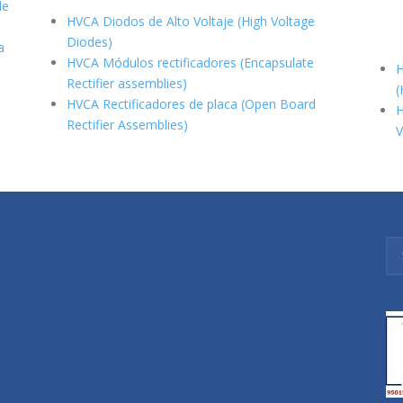
de
HVCA Diodos de Alto Voltaje (High Voltage
Diodes)
a
HVCA Módulos rectificadores (Encapsulate
H
Rectifier assemblies)
(
HVCA Rectificadores de placa (Open Board
H
Rectifier Assemblies)
V