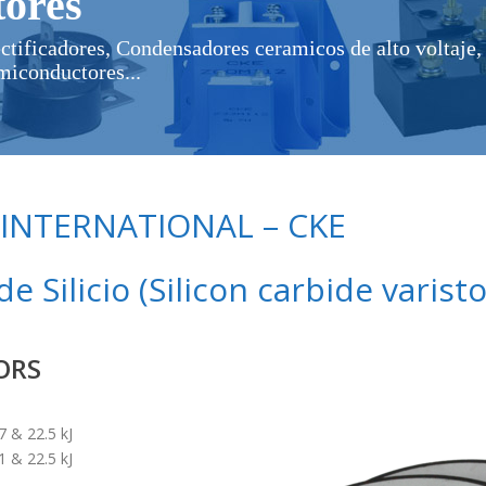
ores
ectificadores, Condensadores ceramicos de alto voltaje, 
miconductores...
 INTERNATIONAL – CKE
 Silicio (Silicon carbide varisto
ORS
 & 22.5 kJ
 & 22.5 kJ