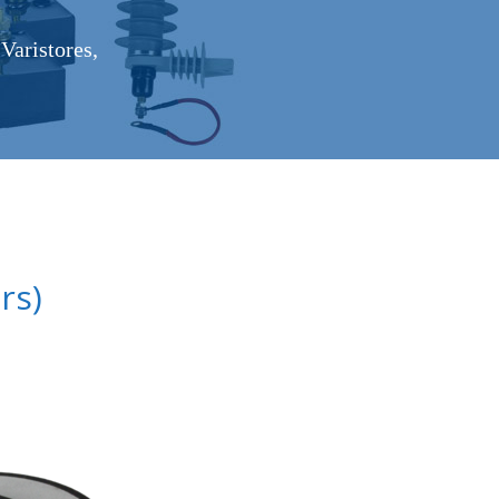
Varistores,
rs)