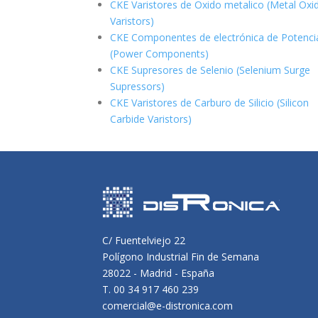
CKE Varistores de Oxido metalico (Metal Oxi
Varistors)
CKE Componentes de electrónica de Potenci
(Power Components)
CKE Supresores de Selenio (Selenium Surge
Supressors)
CKE Varistores de Carburo de Silicio
(Silicon
Carbide Varistors)
C/ Fuentelviejo 22
Polígono Industrial Fin de Semana
28022 - Madrid - España
T. 00 34 917 460 239
comercial@e-distronica.com