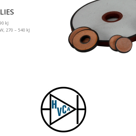
LIES
90 kJ
W, 270 – 540 kJ