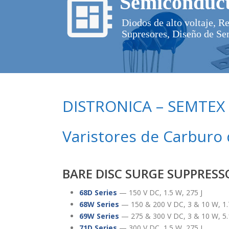
Semiconduct
Diodos de alto voltaje, R
Supresores, Diseño de Se
DISTRONICA – SEMTEX
Varistores de Carburo de
BARE DISC SURGE SUPPRESS
68D Series
— 150 V DC, 1.5 W, 275 J
68W Series
— 150 & 200 V DC, 3 & 10 W, 1.7
69W Series
— 275 & 300 V DC, 3 & 10 W, 5.1
71D Series
— 300 V DC, 1.5 W, 275 J