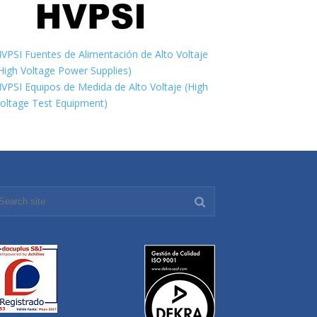
VPSI Fuentes de Alimentación de Alto Voltaje
High Voltage Power Supplies)
VPSI Equipos de Medida de Alto Voltaje (High
oltage Test Equipment)