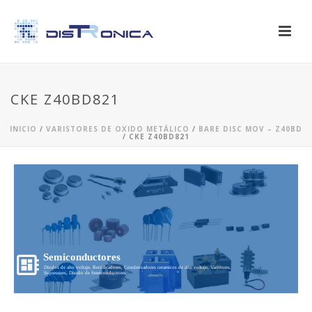
CKE Z40BD821
INICIO
/
VARISTORES DE OXIDO METÁLICO
/
BARE DISC MOV – Z40BD
/ CKE Z40BD821
Semiconductores
Diodos de alto voltaje, Rectificadores, Condensadores ceramicos de alto voltaje, Varistores,
Supresores, Diseño de Semiconductores...