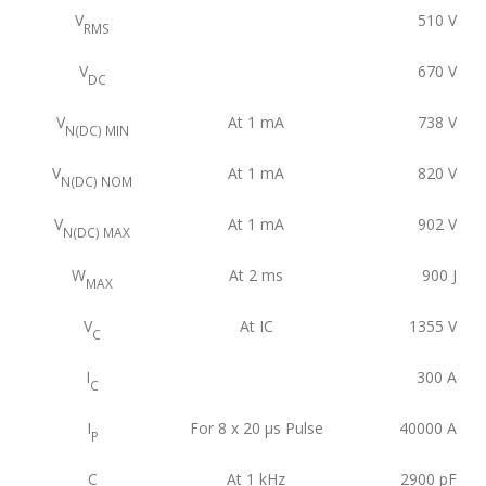
V
510
V
RMS
V
670
V
DC
V
At 1 mA
738
V
N(DC) MIN
V
At 1 mA
820
V
N(DC) NOM
V
At 1 mA
902
V
N(DC) MAX
W
At 2 ms
900
J
MAX
V
At IC
1355
V
C
I
300
A
C
I
For 8 x 20 μs Pulse
40000
A
P
C
At 1 kHz
2900
pF