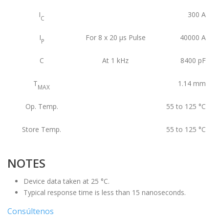
I
300
A
C
I
For 8 x 20 μs Pulse
40000
A
P
C
At 1 kHz
8400
pF
T
1.14
mm
MAX
Op. Temp.
55 to 125
°C
Store Temp.
55 to 125
°C
NOTES
Device data taken at 25 °C.
Typical response time is less than 15 nanoseconds.
Consúltenos