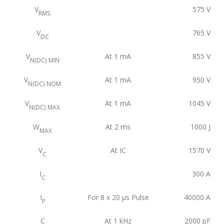
V
575
V
RMS
V
765
V
DC
V
At 1 mA
855
V
N(DC) MIN
V
At 1 mA
950
V
N(DC) NOM
V
At 1 mA
1045
V
N(DC) MAX
W
At 2 ms
1000
J
MAX
V
At IC
1570
V
C
I
300
A
C
I
For 8 x 20 μs Pulse
40000
A
P
C
At 1 kHz
2000
pF