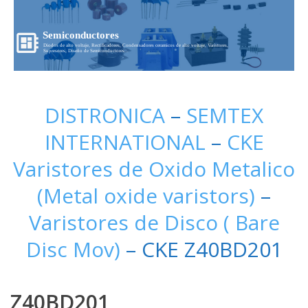
Semiconductores
Diodos de alto voltaje, Rectificadores, Condensadores ceramicos de alto voltaje, Varistores,
Supresores, Diseño de Semiconductores...
DISTRONICA
–
SEMTEX
INTERNATIONAL
–
CKE
Varistores de Oxido Metalico
(Metal oxide varistors)
–
Varistores de Disco ( Bare
Disc Mov)
– CKE Z40BD201
Z40BD201