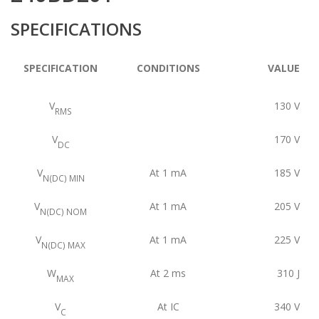
SPECIFICATIONS
SPECIFICATION
CONDITIONS
VALUE
V
130
V
RMS
V
170
V
DC
V
At 1 mA
185
V
N(DC) MIN
V
At 1 mA
205
V
N(DC) NOM
V
At 1 mA
225
V
N(DC) MAX
W
At 2 ms
310
J
MAX
V
At IC
340
V
C