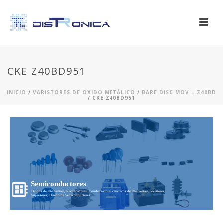
CKE Z40BD951
INICIO
/
VARISTORES DE OXIDO METÁLICO
/
BARE DISC MOV – Z40BD
/ CKE Z40BD951
Semiconductores
Diodos de alto voltaje, Rectificadores, Condensadores ceramicos de alto voltaje, Varistores,
Supresores, Diseño de Semiconductores...