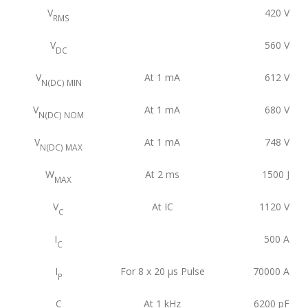
V
420
V
RMS
V
560
V
DC
V
At 1 mA
612
V
N(DC) MIN
V
At 1 mA
680
V
N(DC) NOM
V
At 1 mA
748
V
N(DC) MAX
W
At 2 ms
1500
J
MAX
V
At IC
1120
V
C
I
500
A
C
I
For 8 x 20 μs Pulse
70000
A
P
C
At 1 kHz
6200
pF