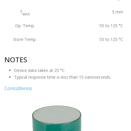
T
5
mm
MAX
Op. Temp.
55 to 125
°C
Store Temp.
55 to 125
°C
NOTES
Device data taken at 25 °C.
Typical response time is less than 15 nanoseconds.
Consúltenos