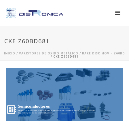
CKE Z60BD681
INICIO
/
VARISTORES DE OXIDO METÁLICO
/
BARE DISC MOV – Z60BD
/ CKE Z60BD681
Semiconductores
Diodos de alto voltaje, Rectificadores, Condensadores ceramicos de alto voltaje, Varistores,
Supresores, Diseño de Semiconductores...