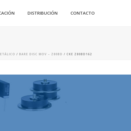
CACIÓN
DISTRIBUCIÓN
CONTACTO
METÁLICO
/
BARE DISC MOV – Z80BD
/ CKE Z80BD162