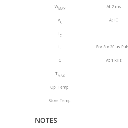
W
At 2 ms
MAX
V
At IC
C
I
C
I
For 8 x 20 μs Pul
P
C
At 1 kHz
T
MAX
Op. Temp.
Store Temp.
NOTES