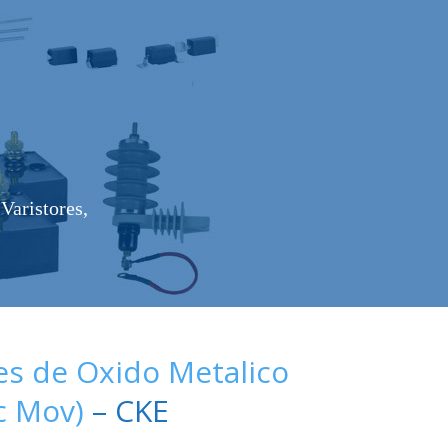
Varistores,
es de Oxido Metalico
c Mov)
– CKE