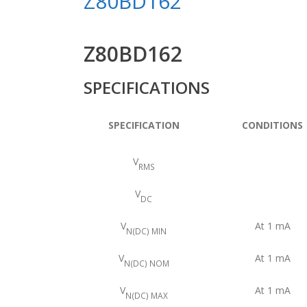
Z80BD162
Z80BD162
SPECIFICATIONS
SPECIFICATION
CONDITIONS
V
RMS
V
DC
V
At 1 mA
N(DC) MIN
V
At 1 mA
N(DC) NOM
V
At 1 mA
N(DC) MAX