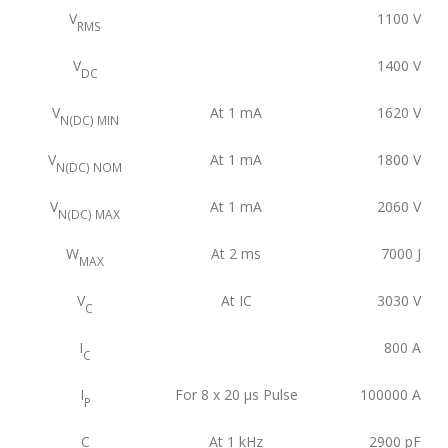
V
1100
V
RMS
V
1400
V
DC
V
At 1 mA
1620
V
N(DC) MIN
V
At 1 mA
1800
V
N(DC) NOM
V
At 1 mA
2060
V
N(DC) MAX
W
At 2 ms
7000
J
MAX
V
At IC
3030
V
C
I
800
A
C
I
For 8 x 20 μs Pulse
100000
A
P
C
At 1 kHz
2900
pF