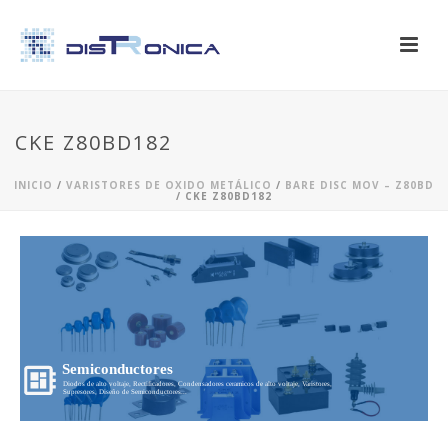
CKE Z80BD182
INICIO
/
VARISTORES DE OXIDO METÁLICO
/
BARE DISC MOV – Z80BD
/ CKE Z80BD182
Semiconductores
Diodos de alto voltaje, Rectificadores, Condensadores ceramicos de alto voltaje, Varistores,
Supresores, Diseño de Semiconductores...