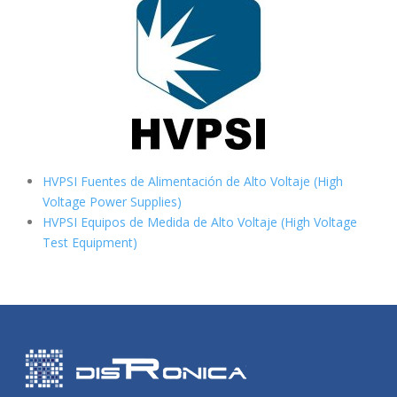
HVPSI Fuentes de Alimentación de Alto Voltaje (High
Voltage Power Supplies)
HVPSI Equipos de Medida de Alto Voltaje (High Voltage
Test Equipment)