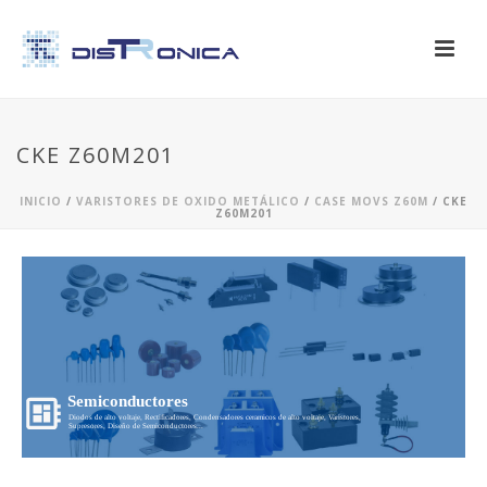
CKE Z60M201
INICIO
/
VARISTORES DE OXIDO METÁLICO
/
CASE MOVS Z60M
/ CKE
Z60M201
Semiconductores
Diodos de alto voltaje, Rectificadores, Condensadores ceramicos de alto voltaje, Varistores,
Supresores, Diseño de Semiconductores...