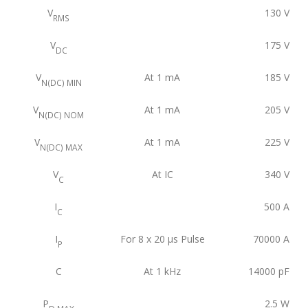
V
130
V
RMS
V
175
V
DC
V
At 1 mA
185
V
N(DC) MIN
V
At 1 mA
205
V
N(DC) NOM
V
At 1 mA
225
V
N(DC) MAX
V
At IC
340
V
C
I
500
A
C
I
For 8 x 20 μs Pulse
70000
A
P
C
At 1 kHz
14000
pF
P
2.5
W