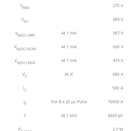
V
275
V
RMS
V
369
V
DC
V
At 1 mA
387
V
N(DC) MIN
V
At 1 mA
430
V
N(DC) NOM
V
At 1 mA
473
V
N(DC) MAX
V
At IC
680
V
C
I
500
A
C
I
For 8 x 20 μs Pulse
70000
A
P
C
At 1 kHz
6600
pF
P
2.5
W