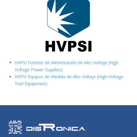
HVPSI Fuentes de Alimentación de Alto Voltaje (High
Voltage Power Supplies)
HVPSI Equipos de Medida de Alto Voltaje (High Voltage
Test Equipment)