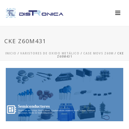
CKE Z60M431
INICIO
/
VARISTORES DE OXIDO METÁLICO
/
CASE MOVS Z60M
/ CKE
Z60M431
Semiconductores
Diodos de alto voltaje, Rectificadores, Condensadores ceramicos de alto voltaje, Varistores,
Supresores, Diseño de Semiconductores...