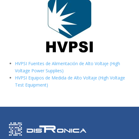
HVPSI Fuentes de Alimentación de Alto Voltaje (High
Voltage Power Supplies)
HVPSI Equipos de Medida de Alto Voltaje (High Voltage
Test Equipment)