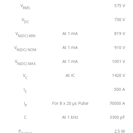
V
575
V
RMS
V
730
V
DC
V
At 1 mA
819
V
N(DC) MIN
V
At 1 mA
910
V
N(DC) NOM
V
At 1 mA
1001
V
N(DC) MAX
V
At IC
1420
V
C
I
500
A
C
I
For 8 x 20 μs Pulse
70000
A
P
C
At 1 kHz
3300
pF
P
2.5
W