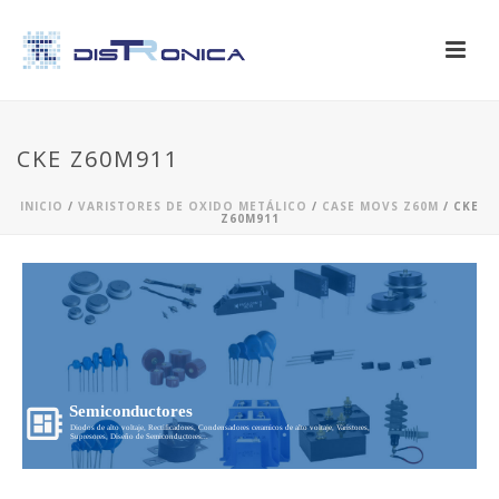
CKE Z60M911
INICIO
/
VARISTORES DE OXIDO METÁLICO
/
CASE MOVS Z60M
/ CKE
Z60M911
Semiconductores
Diodos de alto voltaje, Rectificadores, Condensadores ceramicos de alto voltaje, Varistores,
Supresores, Diseño de Semiconductores...