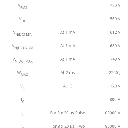
V
420
V
RMS
V
560
V
DC
V
At 1 mA
612
V
N(DC) MIN
V
At 1 mA
680
V
N(DC) NOM
V
At 1 mA
748
V
N(DC) MAX
W
At 2 ms
2200
J
MAX
V
At IC
1120
V
C
I
800
A
C
I
For 8 x 20 μs Pulse
100000
A
P
I
For 8 x 20 μs, Two
80000
A