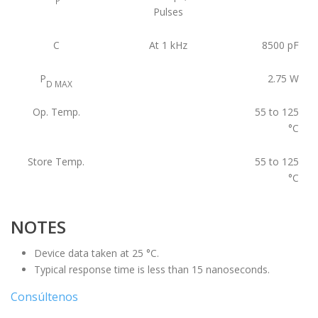
P
Pulses
C
At 1 kHz
8500
pF
P
2.75
W
D MAX
Op. Temp.
55 to 125
°C
Store Temp.
55 to 125
°C
NOTES
Device data taken at 25 °C.
Typical response time is less than 15 nanoseconds.
Consúltenos