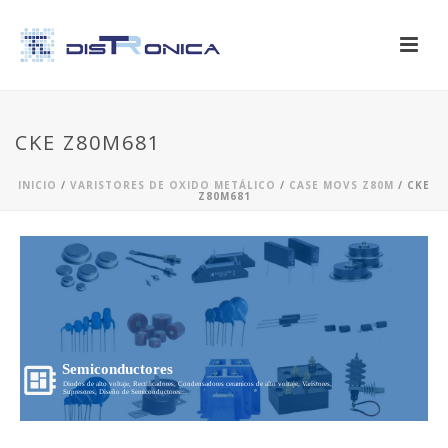
CKE Z80M681
INICIO
/
VARISTORES DE OXIDO METÁLICO
/
CASE MOVS Z80M
/ CKE
Z80M681
Semiconductores
Diodos de alto voltaje, Rectificadores, Condensadores ceramicos de alto voltaje, Varistores,
Supresores, Diseño de Semiconductores...