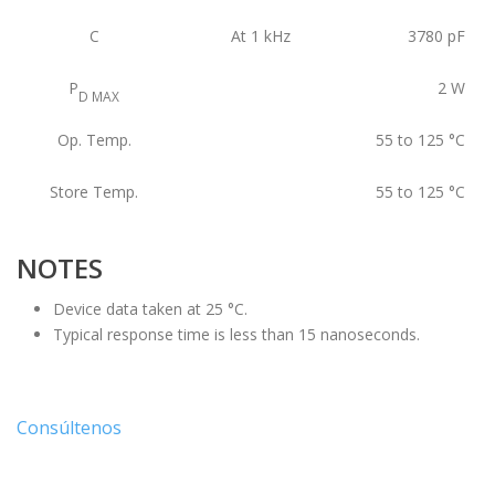
C
At 1 kHz
3780
pF
P
2
W
D MAX
Op. Temp.
55 to 125
°C
Store Temp.
55 to 125
°C
NOTES
Device data taken at 25 °C.
Typical response time is less than 15 nanoseconds.
Consúltenos