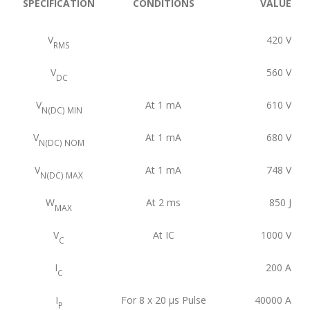
SPECIFICATION
CONDITIONS
VALUE
V
420
V
RMS
V
560
V
DC
V
At 1 mA
610
V
N(DC) MIN
V
At 1 mA
680
V
N(DC) NOM
V
At 1 mA
748
V
N(DC) MAX
W
At 2 ms
850
J
MAX
V
At IC
1000
V
C
I
200
A
C
I
For 8 x 20 μs Pulse
40000
A
P