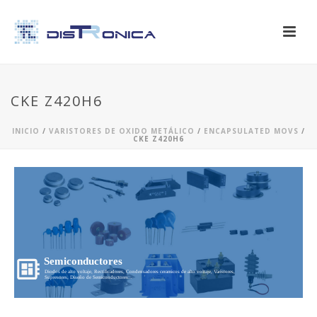
CKE Z420H6
INICIO
/
VARISTORES DE OXIDO METÁLICO
/
ENCAPSULATED MOVS
/
CKE Z420H6
Semiconductores
Diodos de alto voltaje, Rectificadores, Condensadores ceramicos de alto voltaje, Varistores,
Supresores, Diseño de Semiconductores...