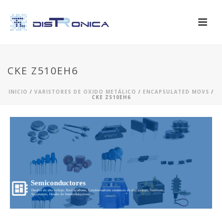
CKE Z510EH6
INICIO
/
VARISTORES DE OXIDO METÁLICO
/
ENCAPSULATED MOVS
/
CKE Z510EH6
Semiconductores
Diodos de alto voltaje, Rectificadores, Condensadores ceramicos de alto voltaje, Varistores,
Supresores, Diseño de Semiconductores...