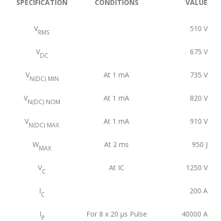
SPECIFICATION
CONDITIONS
VALUE
V
510
V
RMS
V
675
V
DC
V
At 1 mA
735
V
N(DC) MIN
V
At 1 mA
820
V
N(DC) NOM
V
At 1 mA
910
V
N(DC) MAX
W
At 2 ms
950
J
MAX
V
At IC
1250
V
C
I
200
A
C
I
For 8 x 20 μs Pulse
40000
A
P