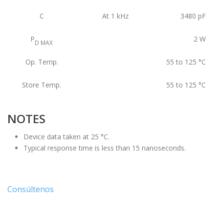
C
At 1 kHz
3480
pF
P
2
W
D MAX
Op. Temp.
55 to 125
°C
Store Temp.
55 to 125
°C
NOTES
Device data taken at 25 °C.
Typical response time is less than 15 nanoseconds.
Consúltenos