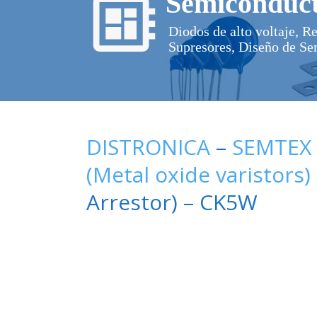
Semiconduct
Diodos de alto voltaje, R
Supresores, Diseño de Se
DISTRONICA
–
SEMTEX
(Metal oxide varistors)
Arrestor) – CK5W