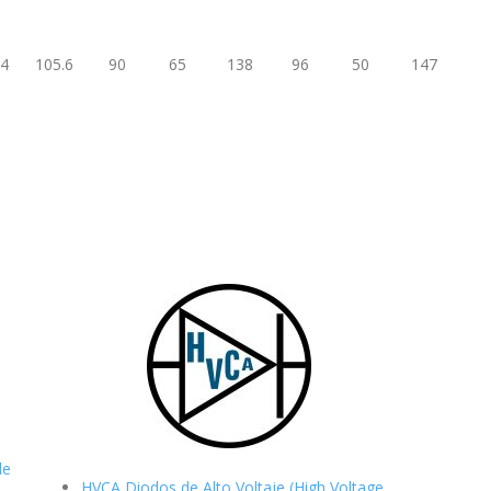
.4
105.6
90
65
138
96
50
147
de
HVCA Diodos de Alto Voltaje (High Voltage