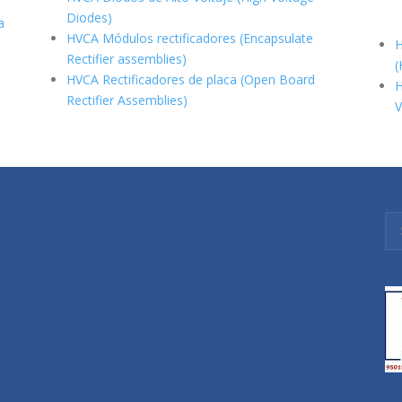
Diodes)
a
HVCA Módulos rectificadores (Encapsulate
H
Rectifier assemblies)
(
HVCA Rectificadores de placa (Open Board
H
Rectifier Assemblies)
V