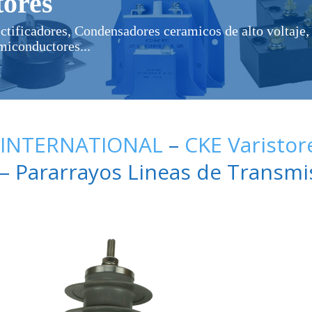
ores
ectificadores, Condensadores ceramicos de alto voltaje, 
miconductores...
 INTERNATIONAL
–
CKE Varistor
– Pararrayos Lineas de Transmi