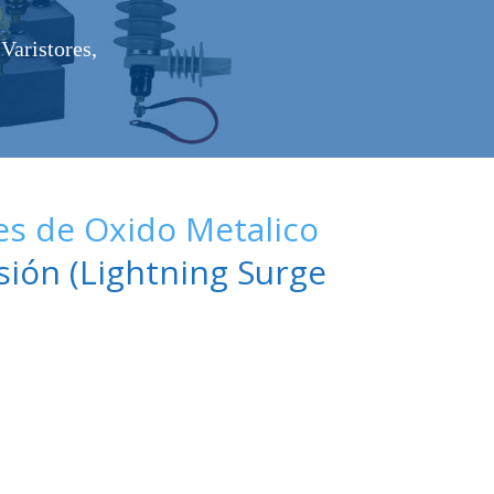
Varistores,
es de Oxido Metalico
sión (Lightning Surge