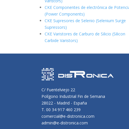
Varistors)
CKE Componentes de electrónica de Potenci
(Power Components)
CKE Supresores de Selenio (Selenium Surge
Supressors)
CKE Varistores de Carburo de Silicio
(Silicon
Carbide Varistors)
C/ Fuentelviejo 22
Polígono Industrial Fin de Semana
28022 - Madrid - España
T. 00 34 917 460 239
comercial@e-distronica.com
admin@e-distronica.com