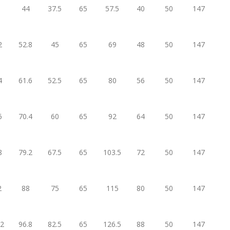
44
37.5
65
57.5
40
50
147
2
52.8
45
65
69
48
50
147
4
61.6
52.5
65
80
56
50
147
6
70.4
60
65
92
64
50
147
8
79.2
67.5
65
103.5
72
50
147
2
88
75
65
115
80
50
147
.2
96.8
82.5
65
126.5
88
50
147