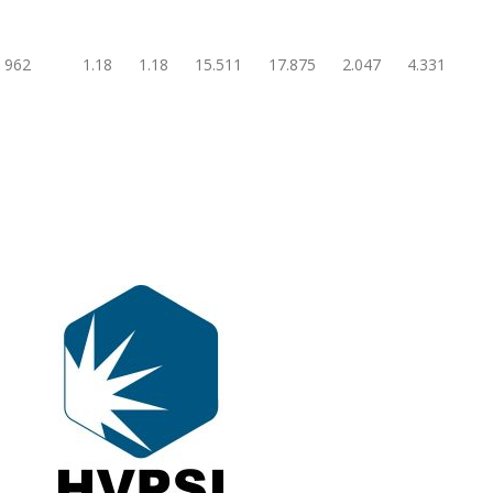
962
1.18
1.18
15.511
17.875
2.047
4.331