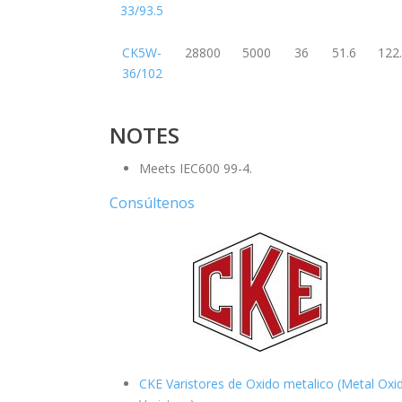
33/93.5
CK5W-
28800
5000
36
51.6
122
36/102
NOTES
Meets IEC600 99-4.
Consúltenos
CKE Varistores de Oxido metalico (Metal Oxi