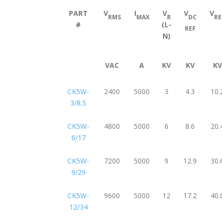
PART
V
I
V
V
V
RMS
MAX
R
DC
RE
#
(L-
REF
N)
VAC
A
KV
KV
KV
CK5W-
2400
5000
3
4.3
10.
3/8.5
CK5W-
4800
5000
6
8.6
20.
6/17
CK5W-
7200
5000
9
12.9
30.
9/29
CK5W-
9600
5000
12
17.2
40.
12/34