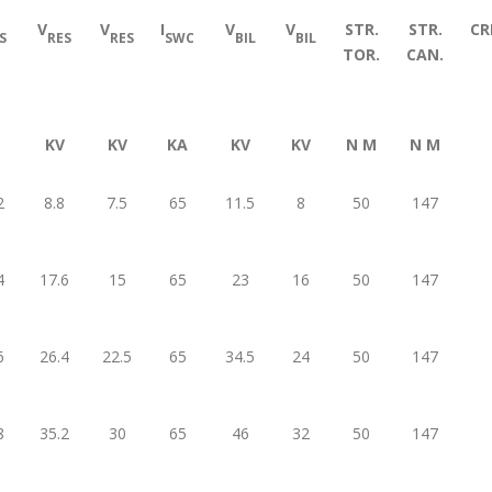
V
V
I
V
V
STR.
STR.
CR
S
RES
RES
SWC
BIL
BIL
TOR.
CAN.
KV
KV
KA
KV
KV
N M
N M
2
8.8
7.5
65
11.5
8
50
147
4
17.6
15
65
23
16
50
147
6
26.4
22.5
65
34.5
24
50
147
8
35.2
30
65
46
32
50
147