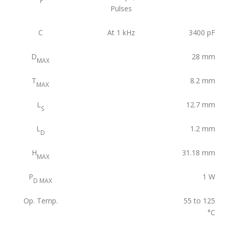
P
Pulses
C
At 1 kHz
3400
pF
D
28
mm
MAX
T
8.2
mm
MAX
L
12.7
mm
S
L
1.2
mm
D
H
31.18
mm
MAX
P
1
W
D MAX
Op. Temp.
55 to 125
°C