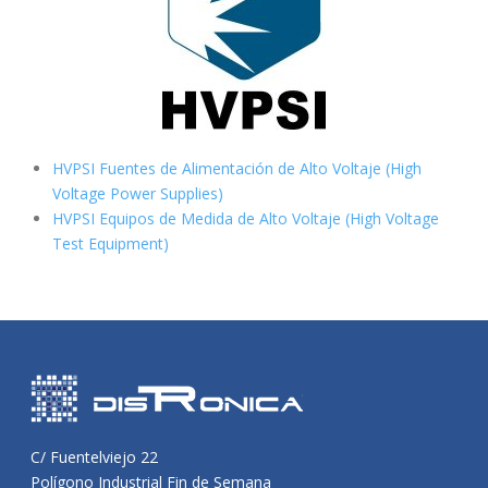
HVPSI Fuentes de Alimentación de Alto Voltaje (High
Voltage Power Supplies)
HVPSI Equipos de Medida de Alto Voltaje (High Voltage
Test Equipment)
C/ Fuentelviejo 22
Polígono Industrial Fin de Semana