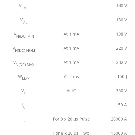
V
140
V
RMS
V
180
V
DC
V
At 1 mA
198
V
N(DC) MIN
V
At 1 mA
220
V
N(DC) NOM
V
At 1 mA
242
V
N(DC) MAX
W
At 2 ms
150
J
MAX
V
At IC
360
V
C
I
150
A
C
I
For 8 x 20 μs Pulse
20000
A
P
I
For 8 x 20 μs, Two
15000
A