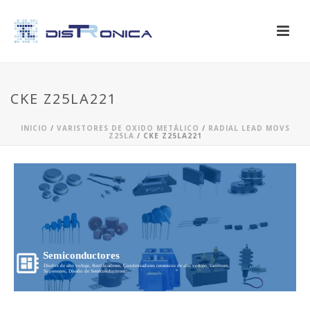
CKE Z25LA221
INICIO
/
VARISTORES DE OXIDO METÁLICO
/
RADIAL LEAD MOVS
Z25LA
/ CKE Z25LA221
Semiconductores
Diodos de alto voltaje, Rectificadores, Condensadores ceramicos de alto voltaje, Varistores,
Supresores, Diseño de Semiconductores...