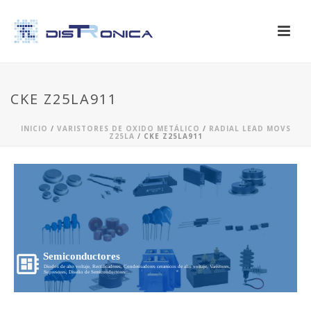
CKE Z25LA911
INICIO
/
VARISTORES DE OXIDO METÁLICO
/
RADIAL LEAD MOVS
Z25LA
/ CKE Z25LA911
Semiconductores
Diodos de alto voltaje, Rectificadores, Condensadores ceramicos de alto voltaje, Varistores,
Supresores, Diseño de Semiconductores...