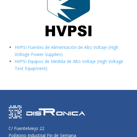
HVPSI Fuentes de Alimentación de Alto Voltaje (High
Voltage Power Supplies)
HVPSI Equipos de Medida de Alto Voltaje (High Voltage
Test Equipment)
C/ Fuentelviejo 22
Polígono Industrial Fin de Semana