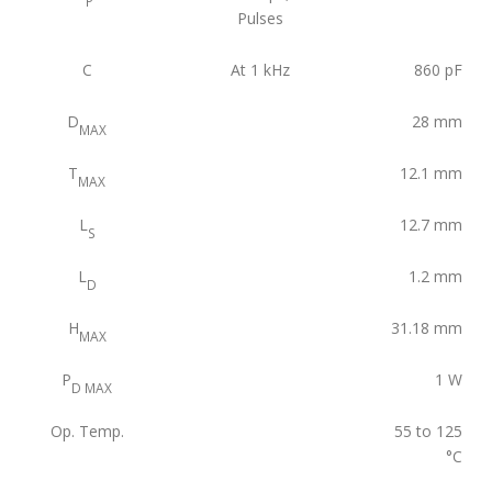
P
Pulses
C
At 1 kHz
860
pF
D
28
mm
MAX
T
12.1
mm
MAX
L
12.7
mm
S
L
1.2
mm
D
H
31.18
mm
MAX
P
1
W
D MAX
Op. Temp.
55 to 125
°C