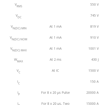
V
550
V
RMS
V
745
V
DC
V
At 1 mA
819
V
N(DC) MIN
V
At 1 mA
910
V
N(DC) NOM
V
At 1 mA
1001
V
N(DC) MAX
W
At 2 ms
430
J
MAX
V
At IC
1500
V
C
I
150
A
C
I
For 8 x 20 μs Pulse
20000
A
P
I
For 8 x 20 μs, Two
15000
A