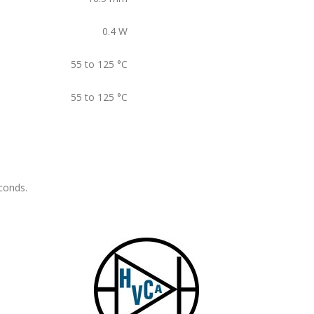
0.4
W
55 to 125
°C
55 to 125
°C
conds.