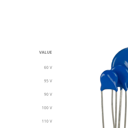
VALUE
60
V
95
V
90
V
100
V
110
V