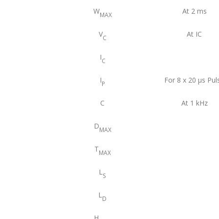
W
At 2 ms
MAX
V
At IC
C
I
C
I
For 8 x 20 μs Pul
P
C
At 1 kHz
D
MAX
T
MAX
L
S
L
D
H