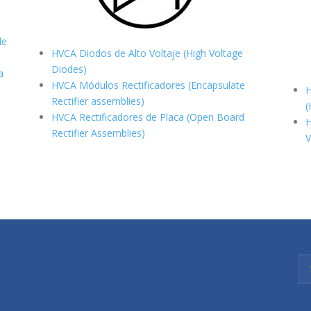
de
HVCA Diodos de Alto Voltaje (High Voltage
Diodes)
a
HVCA Módulos Rectificadores (Encapsulate
H
Rectifier assemblies)
(
HVCA Rectificadores de Placa (Open Board
H
Rectifier Assemblies)
V