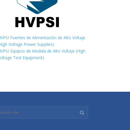
VPSI Fuentes de Alimentación de Alto Voltaje
High Voltage Power Supplies)
VPSI Equipos de Medida de Alto Voltaje (High
oltage Test Equipment)