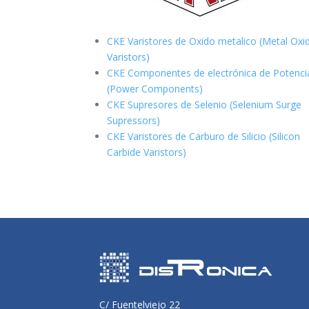
CKE Varistores de Oxido metalico (Metal Oxi
Varistors)
CKE Componentes de electrónica de Potenci
(Power Components)
CKE Supresores de Selenio (Selenium Surge
Supressors)
CKE Varistores de Carburo de Silicio
(Silicon
Carbide Varistors)
C/ Fuentelviejo 22