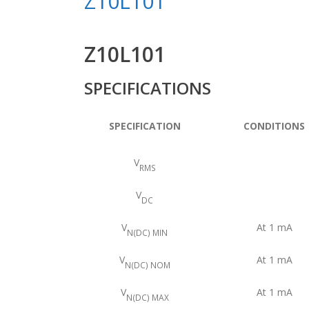
Z10L101
Z10L101
SPECIFICATIONS
SPECIFICATION
CONDITIONS
V
RMS
V
DC
V
At 1 mA
N(DC) MIN
V
At 1 mA
N(DC) NOM
V
At 1 mA
N(DC) MAX