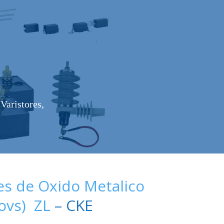
Varistores,
es de Oxido Metalico
Movs) ZL
– CKE