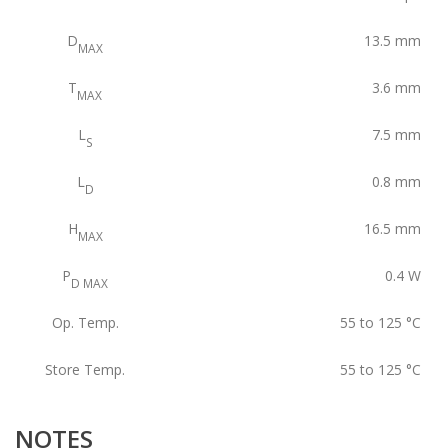
D
13.5
mm
MAX
T
3.6
mm
MAX
L
7.5
mm
S
L
0.8
mm
D
H
16.5
mm
MAX
P
0.4
W
D MAX
Op. Temp.
55 to 125
°C
Store Temp.
55 to 125
°C
NOTES