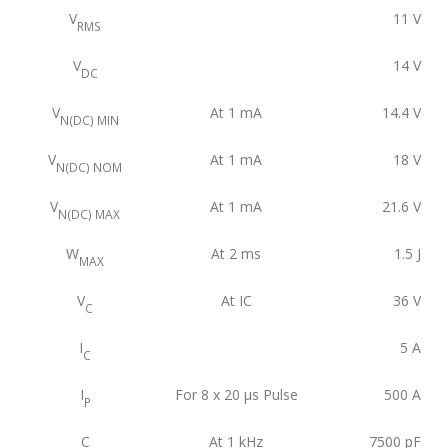
V
11
V
RMS
V
14
V
DC
V
At 1 mA
14.4
V
N(DC) MIN
V
At 1 mA
18
V
N(DC) NOM
V
At 1 mA
21.6
V
N(DC) MAX
W
At 2 ms
1.5
J
MAX
V
At IC
36
V
C
I
5
A
C
I
For 8 x 20 μs Pulse
500
A
P
C
At 1 kHz
7500
pF