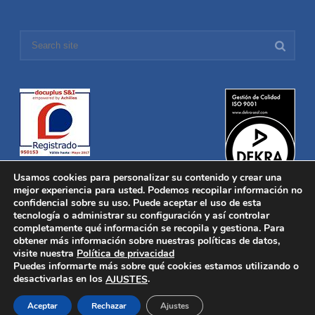
Usamos cookies para personalizar su contenido y crear una
mejor experiencia para usted. Podemos recopilar información no
confidencial sobre su uso. Puede aceptar el uso de esta
tecnología o administrar su configuración y así controlar
Distronica © 2016 Todos los derechos reservados.
Aviso legal
|
completamente qué información se recopila y gestiona. Para
Política de privacidad
|
Política de Cookies
obtener más información sobre nuestras políticas de datos,
Desarrollado por
Nucleosoft
visite nuestra
Política de privacidad
Inicio
Puedes informarte más sobre qué cookies estamos utilizando o
Quiénes Somos
desactivarlas en los
.
AJUSTES
Fabricación
Distribución
Aceptar
Rechazar
Ajustes