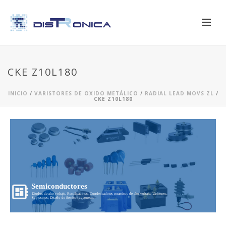
CKE Z10L180
INICIO
/
VARISTORES DE OXIDO METÁLICO
/
RADIAL LEAD MOVS ZL
/
CKE Z10L180
Semiconductores
Diodos de alto voltaje, Rectificadores, Condensadores ceramicos de alto voltaje, Varistores,
Supresores, Diseño de Semiconductores...