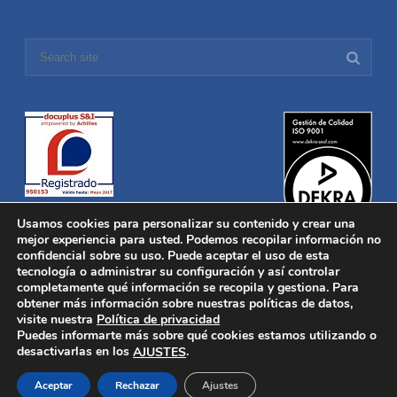
Usamos cookies para personalizar su contenido y crear una
mejor experiencia para usted. Podemos recopilar información no
confidencial sobre su uso. Puede aceptar el uso de esta
tecnología o administrar su configuración y así controlar
Distronica © 2016 Todos los derechos reservados.
Aviso legal
|
completamente qué información se recopila y gestiona. Para
Política de privacidad
|
Política de Cookies
obtener más información sobre nuestras políticas de datos,
Desarrollado por
Nucleosoft
visite nuestra
Política de privacidad
Inicio
Puedes informarte más sobre qué cookies estamos utilizando o
Quiénes Somos
desactivarlas en los
.
AJUSTES
Fabricación
Distribución
Aceptar
Rechazar
Ajustes