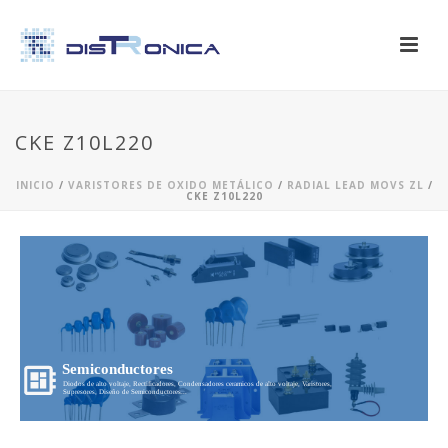
CKE Z10L220
INICIO
/
VARISTORES DE OXIDO METÁLICO
/
RADIAL LEAD MOVS ZL
/
CKE Z10L220
Semiconductores
Diodos de alto voltaje, Rectificadores, Condensadores ceramicos de alto voltaje, Varistores,
Supresores, Diseño de Semiconductores...