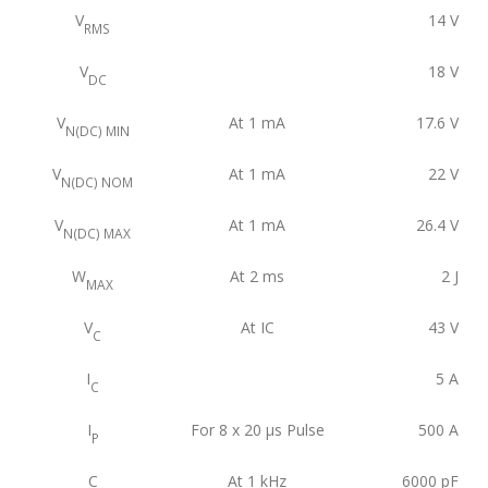
V
14
V
RMS
V
18
V
DC
V
At 1 mA
17.6
V
N(DC) MIN
V
At 1 mA
22
V
N(DC) NOM
V
At 1 mA
26.4
V
N(DC) MAX
W
At 2 ms
2
J
MAX
V
At IC
43
V
C
I
5
A
C
I
For 8 x 20 μs Pulse
500
A
P
C
At 1 kHz
6000
pF