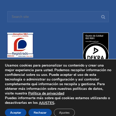
Usamos cookies para personalizar su contenido y crear una
mejor experiencia para usted. Podemos recopilar información no
confidencial sobre su uso. Puede aceptar el uso de esta
tecnología o administrar su configuración y así controlar
Distronica © 2016 Todos los derechos reservados.
Aviso legal
|
completamente qué información se recopila y gestiona. Para
Política de privacidad
|
Política de Cookies
obtener más información sobre nuestras políticas de datos,
Desarrollado por
Nucleosoft
visite nuestra
Política de privacidad
Inicio
Puedes informarte más sobre qué cookies estamos utilizando o
Quiénes Somos
desactivarlas en los
.
AJUSTES
Fabricación
Distribución
Aceptar
Rechazar
Ajustes