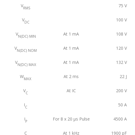
V
75
V
RMS
V
100
V
DC
V
At 1 mA
108
V
N(DC) MIN
V
At 1 mA
120
V
N(DC) NOM
V
At 1 mA
132
V
N(DC) MAX
W
At 2 ms
22
J
MAX
V
At IC
200
V
C
I
50
A
C
I
For 8 x 20 μs Pulse
4500
A
P
C
At 1 kHz
1900
pF