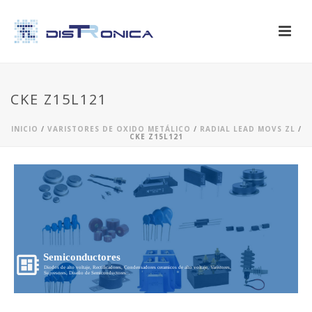
CKE Z15L121
INICIO
/
VARISTORES DE OXIDO METÁLICO
/
RADIAL LEAD MOVS ZL
/
CKE Z15L121
Semiconductores
Diodos de alto voltaje, Rectificadores, Condensadores ceramicos de alto voltaje, Varistores,
Supresores, Diseño de Semiconductores...