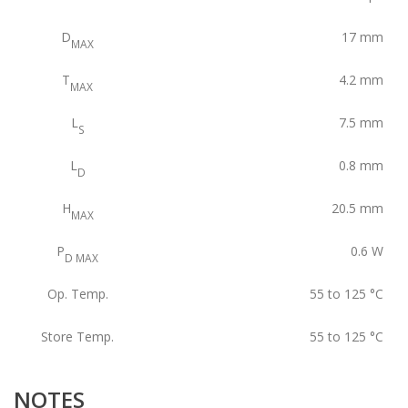
D
17
mm
MAX
T
4.2
mm
MAX
L
7.5
mm
S
L
0.8
mm
D
H
20.5
mm
MAX
P
0.6
W
D MAX
Op. Temp.
55 to 125
°C
Store Temp.
55 to 125
°C
NOTES