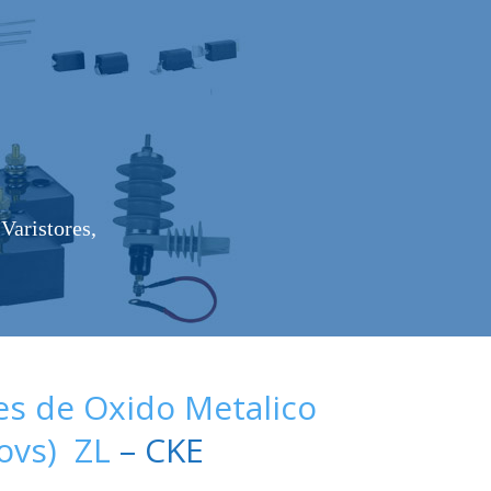
Varistores,
es de Oxido Metalico
Movs) ZL
– CKE