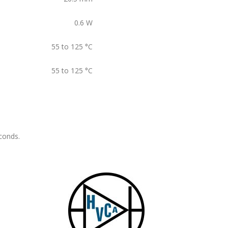
0.6
W
55 to 125
°C
55 to 125
°C
conds.