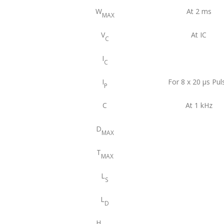
W
At 2 ms
MAX
V
At IC
C
I
C
I
For 8 x 20 μs Pul
P
C
At 1 kHz
D
MAX
T
MAX
L
S
L
D
H