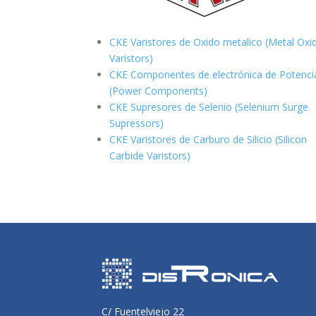
CKE Varistores de Oxido metalico (Metal Oxi
Varistors)
CKE Componentes de electrónica de Potenci
(Power Components)
CKE Supresores de Selenio (Selenium Surge
Supressors)
CKE Varistores de Carburo de Silicio
(Silicon
Carbide Varistors)
C/ Fuentelviejo 22