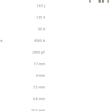
14.5
J
135
V
50
A
se
4500
A
2900
pF
17
mm
4
mm
7.5
mm
0.8
mm
20.5
mm