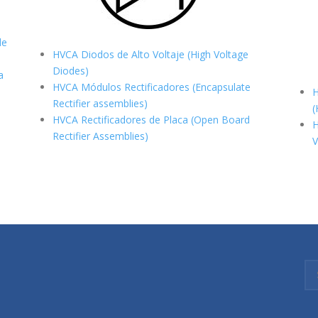
de
HVCA Diodos de Alto Voltaje (High Voltage
Diodes)
a
HVCA Módulos Rectificadores (Encapsulate
H
Rectifier assemblies)
(
HVCA Rectificadores de Placa (Open Board
H
Rectifier Assemblies)
V