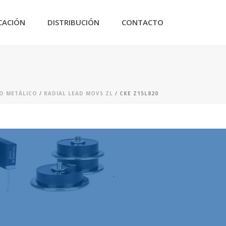
CACIÓN
DISTRIBUCIÓN
CONTACTO
DO METÁLICO
/
RADIAL LEAD MOVS ZL
/ CKE Z15L820