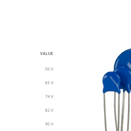
VALUE
50
V
65
V
74
V
82
V
90
V