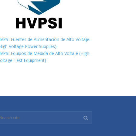
VPSI Fuentes de Alimentación de Alto Voltaje
High Voltage Power Supplies)
VPSI Equipos de Medida de Alto Voltaje (High
oltage Test Equipment)