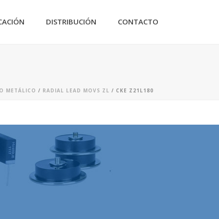
CACIÓN
DISTRIBUCIÓN
CONTACTO
DO METÁLICO
/
RADIAL LEAD MOVS ZL
/ CKE Z21L180