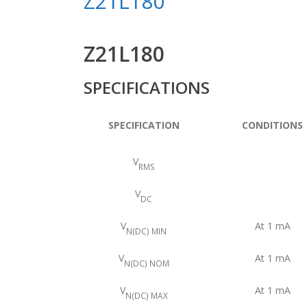
Z21L180
Z21L180
SPECIFICATIONS
SPECIFICATION
CONDITIONS
V
RMS
V
DC
V
At 1 mA
N(DC) MIN
V
At 1 mA
N(DC) NOM
V
At 1 mA
N(DC) MAX