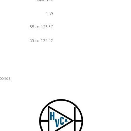
1
W
55 to 125
°C
55 to 125
°C
conds.