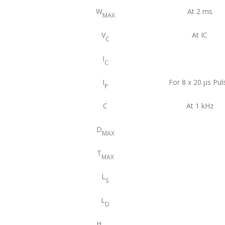
W
At 2 ms
MAX
V
At IC
C
I
C
I
For 8 x 20 μs Pul
P
C
At 1 kHz
D
MAX
T
MAX
L
S
L
D
H