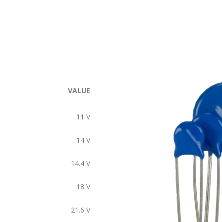
VALUE
11
V
14
V
14.4
V
18
V
21.6
V