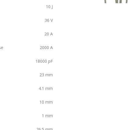
10
J
36
V
20
A
se
2000
A
18000
pF
23
mm
4.1
mm
10
mm
1
mm
26.5
mm