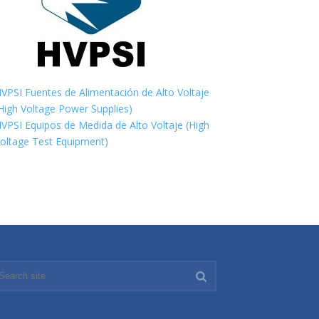
VPSI Fuentes de Alimentación de Alto Voltaje
High Voltage Power Supplies)
VPSI Equipos de Medida de Alto Voltaje (High
oltage Test Equipment)