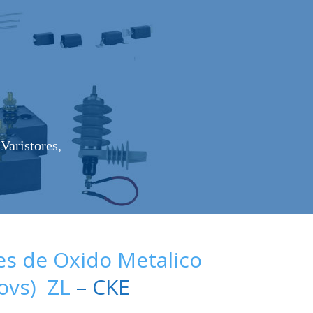
Varistores,
es de Oxido Metalico
Movs) ZL
– CKE