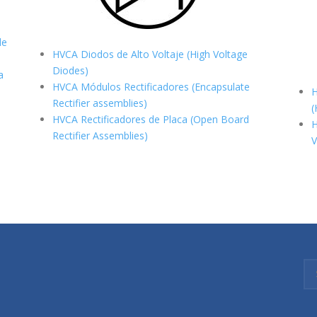
de
HVCA Diodos de Alto Voltaje (High Voltage
Diodes)
a
HVCA Módulos Rectificadores (Encapsulate
H
Rectifier assemblies)
(
HVCA Rectificadores de Placa (Open Board
H
Rectifier Assemblies)
V