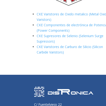
CKE Varistores de Oxido metalico (Metal Oxi
Varistors)
CKE Componentes de electrónica de Potenci
(Power Components)
CKE Supresores de Selenio (Selenium Surge
Supressors)
CKE Varistores de Carburo de Silicio
(Silicon
Carbide Varistors)
C/ Fuentelviejo 22