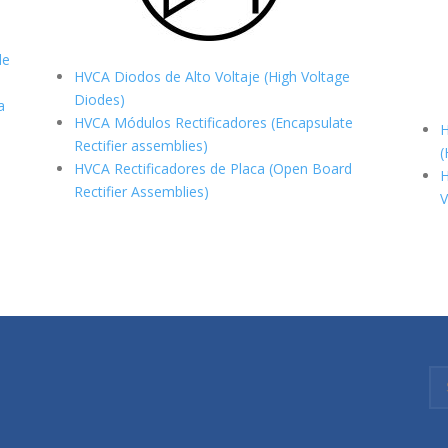
de
HVCA Diodos de Alto Voltaje (High Voltage
Diodes)
a
HVCA Módulos Rectificadores (Encapsulate
H
Rectifier assemblies)
(
HVCA Rectificadores de Placa (Open Board
H
Rectifier Assemblies)
V