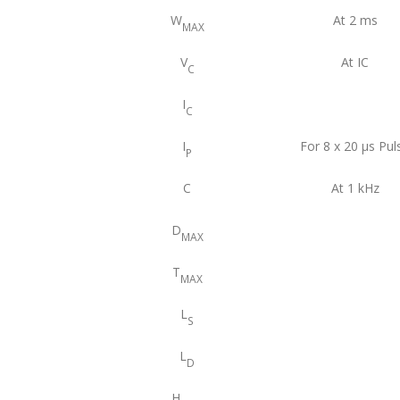
W
At 2 ms
MAX
V
At IC
C
I
C
I
For 8 x 20 μs Pul
P
C
At 1 kHz
D
MAX
T
MAX
L
S
L
D
H