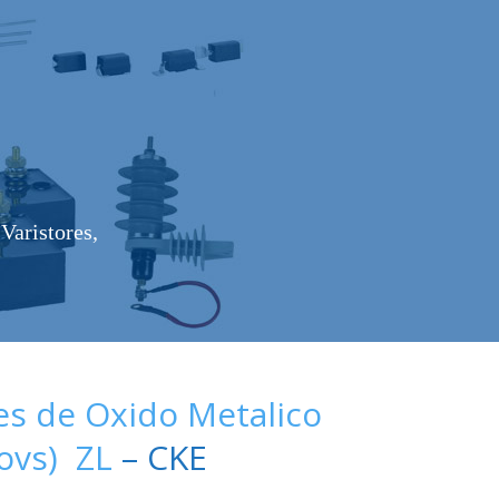
Varistores,
es de Oxido Metalico
Movs) ZL
– CKE