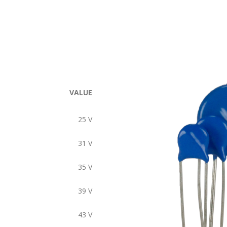
VALUE
25
V
31
V
35
V
39
V
43
V