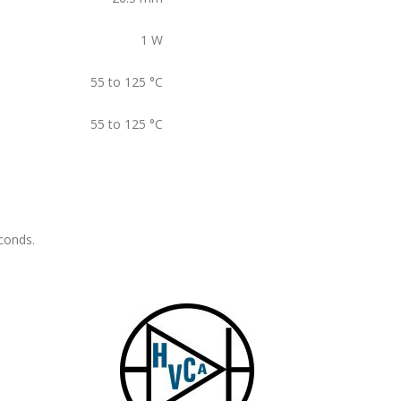
1
W
55 to 125
°C
55 to 125
°C
conds.