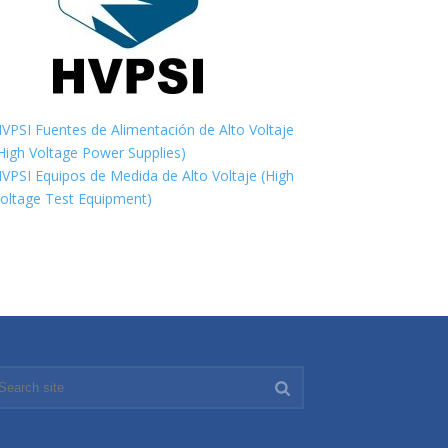
VPSI Fuentes de Alimentación de Alto Voltaje
High Voltage Power Supplies)
VPSI Equipos de Medida de Alto Voltaje (High
oltage Test Equipment)