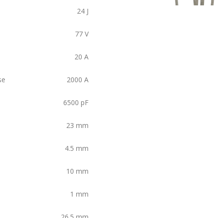
24
J
77
V
20
A
se
2000
A
6500
pF
23
mm
4.5
mm
10
mm
1
mm
26.5
mm