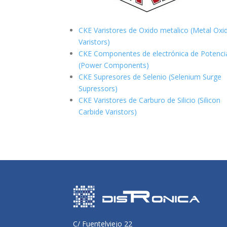
CKE Varistores de Oxido metalico (Metal Oxi
Varistors)
CKE Componentes de electrónica de Potenci
(Power Components)
CKE Supresores de Selenio (Selenium Surge
Supressors)
CKE Varistores de Carburo de Silicio
(Silicon
Carbide Varistors)
C/ Fuentelviejo 22