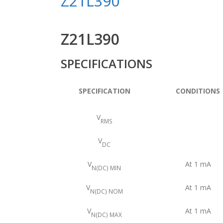
Z21L390
Z21L390
SPECIFICATIONS
SPECIFICATION
CONDITIONS
V
RMS
V
DC
V
At 1 mA
N(DC) MIN
V
At 1 mA
N(DC) NOM
V
At 1 mA
N(DC) MAX