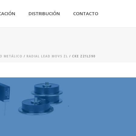
CACIÓN
DISTRIBUCIÓN
CONTACTO
DO METÁLICO
/
RADIAL LEAD MOVS ZL
/ CKE Z21L390