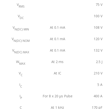
V
75
V
RMS
V
100
V
DC
V
At 0.1 mA
108
V
N(DC) MIN
V
At 0.1 mA
120
V
N(DC) NOM
V
At 0.1 mA
132
V
N(DC) MAX
W
At 2 ms
2.5
J
MAX
V
At IC
210
V
C
I
5
A
C
I
For 8 x 20 μs Pulse
400
A
P
C
At 1 kHz
170
pF