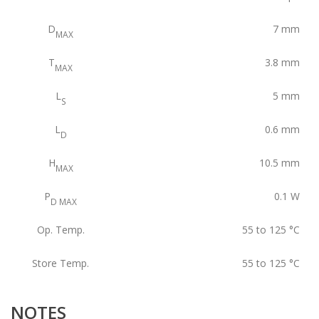
D
7
mm
MAX
T
3.8
mm
MAX
L
5
mm
S
L
0.6
mm
D
H
10.5
mm
MAX
P
0.1
W
D MAX
Op. Temp.
55 to 125
°C
Store Temp.
55 to 125
°C
NOTES