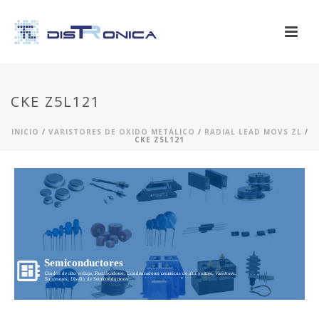
CKE Z5L121
INICIO
/
VARISTORES DE OXIDO METÁLICO
/
RADIAL LEAD MOVS ZL
/
CKE Z5L121
Semiconductores
Diodos de alto voltaje, Rectificadores, Condensadores ceramicos de alto voltaje, Varistores,
Supresores, Diseño de Semiconductores...