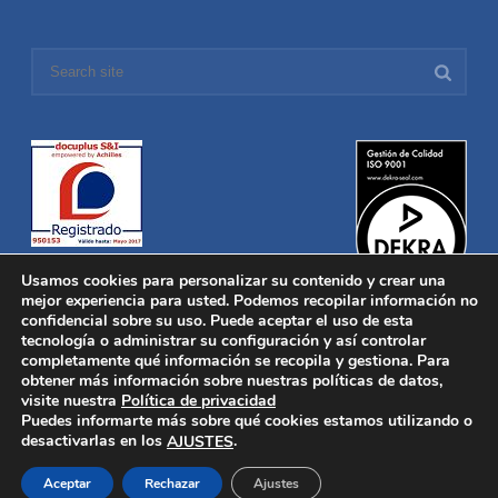
Usamos cookies para personalizar su contenido y crear una
mejor experiencia para usted. Podemos recopilar información no
confidencial sobre su uso. Puede aceptar el uso de esta
tecnología o administrar su configuración y así controlar
Distronica © 2016 Todos los derechos reservados.
Aviso legal
|
completamente qué información se recopila y gestiona. Para
Política de privacidad
|
Política de Cookies
obtener más información sobre nuestras políticas de datos,
Desarrollado por
Nucleosoft
visite nuestra
Política de privacidad
Inicio
Puedes informarte más sobre qué cookies estamos utilizando o
Quiénes Somos
desactivarlas en los
.
AJUSTES
Fabricación
Distribución
Aceptar
Rechazar
Ajustes