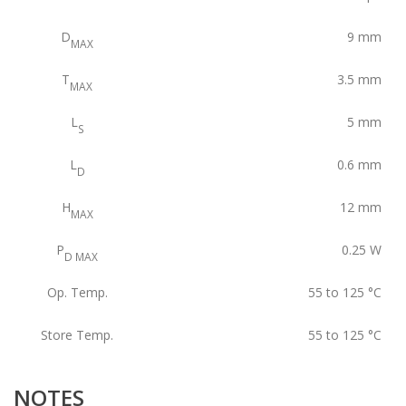
D
9
mm
MAX
T
3.5
mm
MAX
L
5
mm
S
L
0.6
mm
D
H
12
mm
MAX
P
0.25
W
D MAX
Op. Temp.
55 to 125
°C
Store Temp.
55 to 125
°C
NOTES