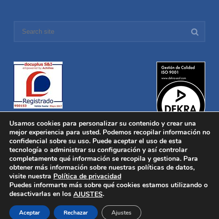
Usamos cookies para personalizar su contenido y crear una
mejor experiencia para usted. Podemos recopilar información no
confidencial sobre su uso. Puede aceptar el uso de esta
tecnología o administrar su configuración y así controlar
Distronica © 2016 Todos los derechos reservados.
Aviso legal
|
completamente qué información se recopila y gestiona. Para
Política de privacidad
|
Política de Cookies
obtener más información sobre nuestras políticas de datos,
Desarrollado por
Nucleosoft
visite nuestra
Política de privacidad
Inicio
Puedes informarte más sobre qué cookies estamos utilizando o
Quiénes Somos
desactivarlas en los
.
AJUSTES
Fabricación
Distribución
Aceptar
Rechazar
Ajustes