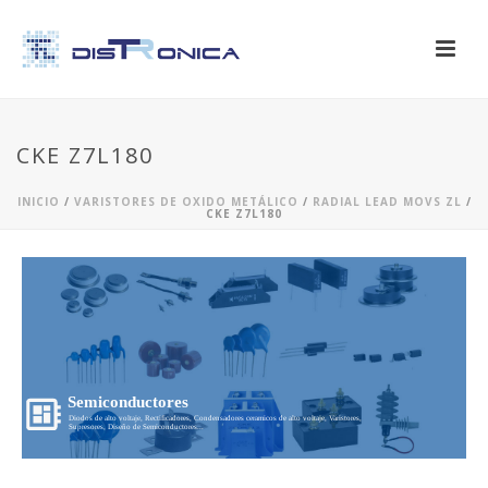
CKE Z7L180
INICIO
/
VARISTORES DE OXIDO METÁLICO
/
RADIAL LEAD MOVS ZL
/
CKE Z7L180
Semiconductores
Diodos de alto voltaje, Rectificadores, Condensadores ceramicos de alto voltaje, Varistores,
Supresores, Diseño de Semiconductores...