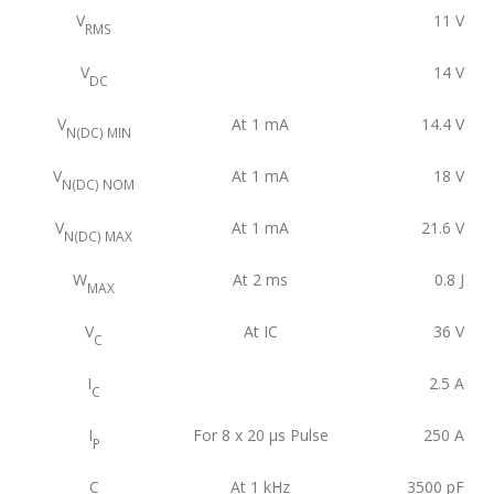
V
11
V
RMS
V
14
V
DC
V
At 1 mA
14.4
V
N(DC) MIN
V
At 1 mA
18
V
N(DC) NOM
V
At 1 mA
21.6
V
N(DC) MAX
W
At 2 ms
0.8
J
MAX
V
At IC
36
V
C
I
2.5
A
C
I
For 8 x 20 μs Pulse
250
A
P
C
At 1 kHz
3500
pF