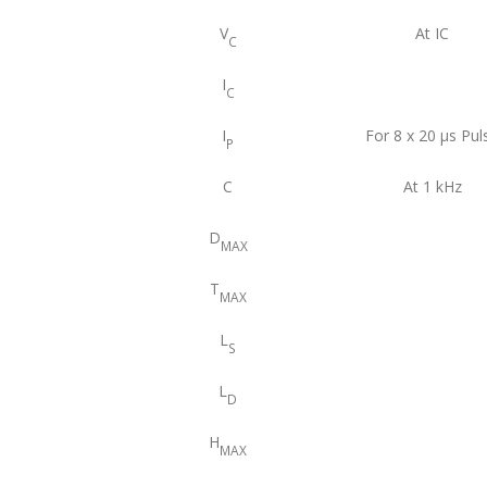
V
At IC
C
I
C
I
For 8 x 20 μs Pul
P
C
At 1 kHz
D
MAX
T
MAX
L
S
L
D
H
MAX