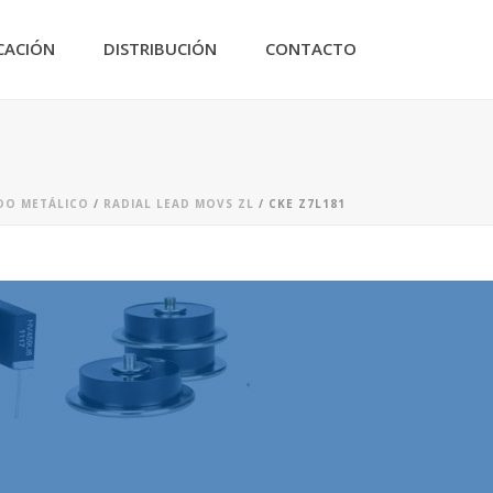
CACIÓN
DISTRIBUCIÓN
CONTACTO
IDO METÁLICO
/
RADIAL LEAD MOVS ZL
/ CKE Z7L181