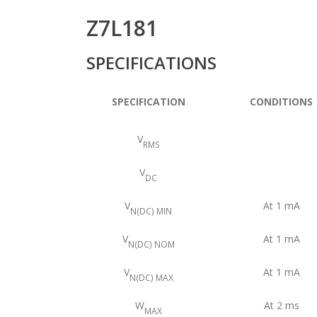
Z7L181
SPECIFICATIONS
SPECIFICATION
CONDITIONS
V
RMS
V
DC
V
At 1 mA
N(DC) MIN
V
At 1 mA
N(DC) NOM
V
At 1 mA
N(DC) MAX
W
At 2 ms
MAX