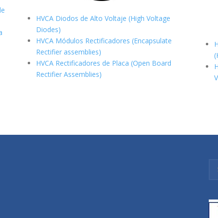
de
HVCA Diodos de Alto Voltaje (High Voltage
Diodes)
a
HVCA Módulos Rectificadores (Encapsulate
H
Rectifier assemblies)
(
HVCA Rectificadores de Placa (Open Board
H
Rectifier Assemblies)
V