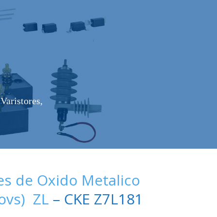
Varistores,
es de Oxido Metalico
Movs) ZL
– CKE Z7L181