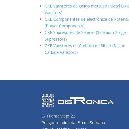
CKE Varistores de Oxido metalico (Metal Oxi
Varistors)
CKE Componentes de electrónica de Potenci
(Power Components)
CKE Supresores de Selenio (Selenium Surge
Supressors)
CKE Varistores de Carburo de Silicio
(Silicon
Carbide Varistors)
C/ Fuentelviejo 22
Polígono Industrial Fin de Semana