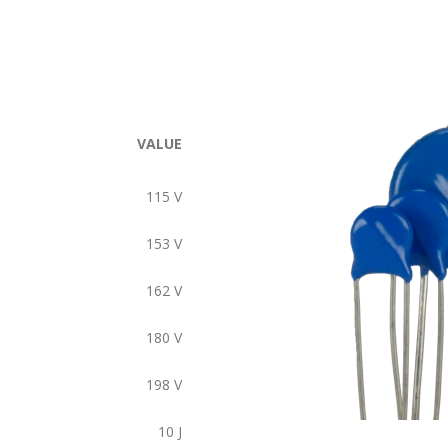
VALUE
115
V
153
V
162
V
180
V
198
V
10
J