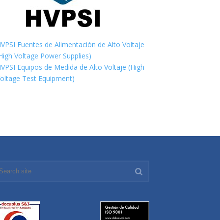
VPSI Fuentes de Alimentación de Alto Voltaje
High Voltage Power Supplies)
VPSI Equipos de Medida de Alto Voltaje (High
oltage Test Equipment)