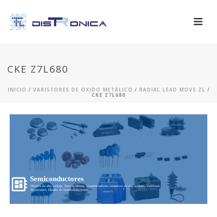
CKE Z7L680
INICIO
/
VARISTORES DE OXIDO METÁLICO
/
RADIAL LEAD MOVS ZL
/
CKE Z7L680
Semiconductores
Diodos de alto voltaje, Rectificadores, Condensadores ceramicos de alto voltaje, Varistores,
Supresores, Diseño de Semiconductores...