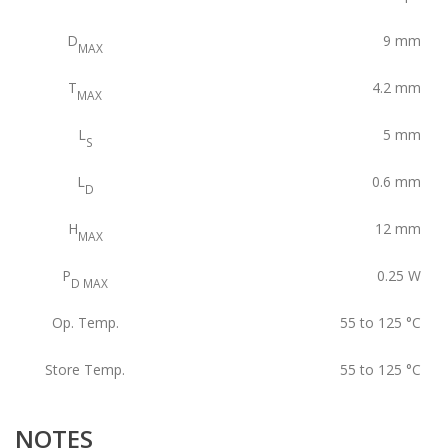
D
9
mm
MAX
T
4.2
mm
MAX
L
5
mm
S
L
0.6
mm
D
H
12
mm
MAX
P
0.25
W
D MAX
Op. Temp.
55 to 125
°C
Store Temp.
55 to 125
°C
NOTES