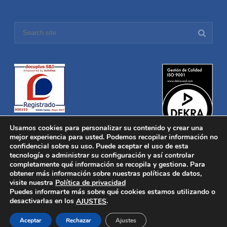
Usamos cookies para personalizar su contenido y crear una
mejor experiencia para usted. Podemos recopilar información no
confidencial sobre su uso. Puede aceptar el uso de esta
tecnología o administrar su configuración y así controlar
Distronica © 2016 Todos los derechos reservados.
Aviso legal
|
completamente qué información se recopila y gestiona. Para
Política de privacidad
|
Política de Cookies
obtener más información sobre nuestras políticas de datos,
Desarrollado por
Nucleosoft
visite nuestra
Política de privacidad
Inicio
Puedes informarte más sobre qué cookies estamos utilizando o
Quiénes Somos
desactivarlas en los
.
AJUSTES
Fabricación
Distribución
Aceptar
Rechazar
Ajustes