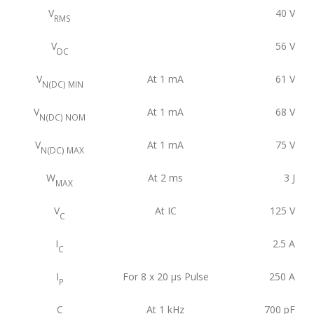
V
40
V
RMS
V
56
V
DC
V
At 1 mA
61
V
N(DC) MIN
V
At 1 mA
68
V
N(DC) NOM
V
At 1 mA
75
V
N(DC) MAX
W
At 2 ms
3
J
MAX
V
At IC
125
V
C
I
2.5
A
C
I
For 8 x 20 μs Pulse
250
A
P
C
At 1 kHz
700
pF