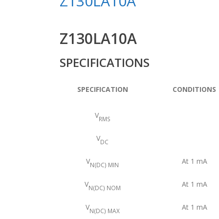
Z130LA10A
Z130LA10A
SPECIFICATIONS
SPECIFICATION
CONDITIONS
V
RMS
V
DC
V
At 1 mA
N(DC) MIN
V
At 1 mA
N(DC) NOM
V
At 1 mA
N(DC) MAX