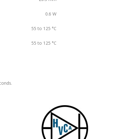
0.6
W
55 to 125
°C
55 to 125
°C
conds.