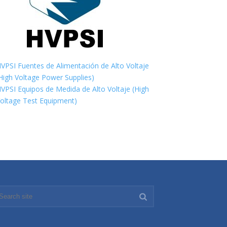
VPSI Fuentes de Alimentación de Alto Voltaje
High Voltage Power Supplies)
VPSI Equipos de Medida de Alto Voltaje (High
oltage Test Equipment)