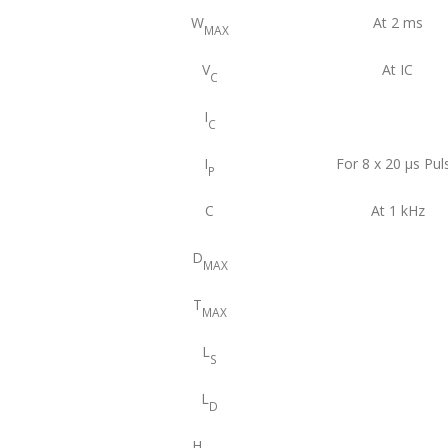
W
At 2 ms
MAX
V
At IC
C
I
C
I
For 8 x 20 μs Pul
P
C
At 1 kHz
D
MAX
T
MAX
L
S
L
D
H