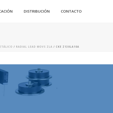
CACIÓN
DISTRIBUCIÓN
CONTACTO
ETÁLICO
/
RADIAL LEAD MOVS ZLA
/ CKE Z130LA10A