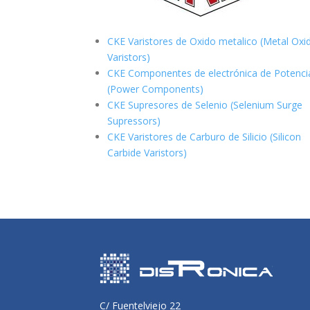
CKE Varistores de Oxido metalico (Metal Oxi
Varistors)
CKE Componentes de electrónica de Potenci
(Power Components)
CKE Supresores de Selenio (Selenium Surge
Supressors)
CKE Varistores de Carburo de Silicio
(Silicon
Carbide Varistors)
C/ Fuentelviejo 22