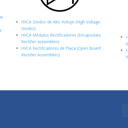
de
HVCA Diodos de Alto Voltaje (High Voltage
Diodes)
a
HVCA Módulos Rectificadores (Encapsulate
H
Rectifier assemblies)
(
HVCA Rectificadores de Placa (Open Board
H
Rectifier Assemblies)
V