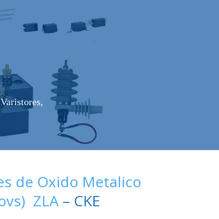
Varistores,
es de Oxido Metalico
Movs) ZLA
– CKE