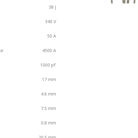
38
J
340
V
50
A
se
4500
A
1000
pF
17
mm
4.6
mm
7.5
mm
0.8
mm
20.5
mm