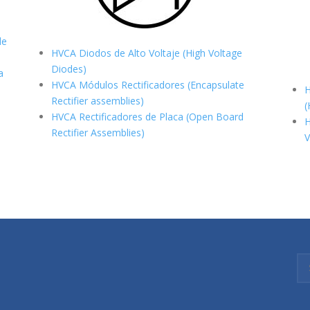
de
HVCA Diodos de Alto Voltaje (High Voltage
Diodes)
a
HVCA Módulos Rectificadores (Encapsulate
H
Rectifier assemblies)
(
HVCA Rectificadores de Placa (Open Board
H
Rectifier Assemblies)
V