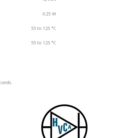
0.25
W
55 to 125
°C
55 to 125
°C
conds.