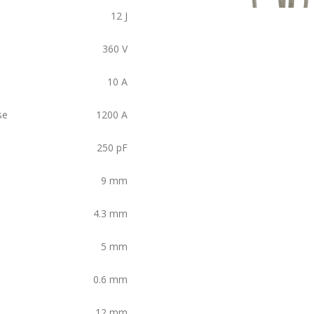
12
J
360
V
10
A
se
1200
A
250
pF
9
mm
4.3
mm
5
mm
0.6
mm
12
mm