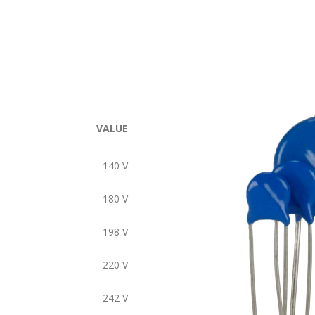
VALUE
140
V
180
V
198
V
220
V
242
V