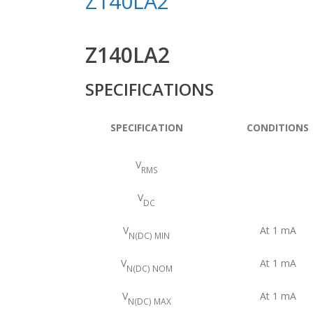
Z140LA2
Z140LA2
SPECIFICATIONS
SPECIFICATION
CONDITIONS
V
RMS
V
DC
V
At 1 mA
N(DC) MIN
V
At 1 mA
N(DC) NOM
V
At 1 mA
N(DC) MAX