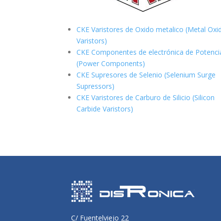
CKE Varistores de Oxido metalico (Metal Oxi
Varistors)
CKE Componentes de electrónica de Potenci
(Power Components)
CKE Supresores de Selenio (Selenium Surge
Supressors)
CKE Varistores de Carburo de Silicio
(Silicon
Carbide Varistors)
C/ Fuentelviejo 22