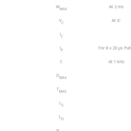
W
At 2 ms
MAX
V
At IC
C
I
C
I
For 8 x 20 μs Pul
P
C
At 1 kHz
D
MAX
T
MAX
L
S
L
D
H