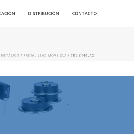
CACIÓN
DISTRIBUCIÓN
CONTACTO
 METÁLICO
/
RADIAL LEAD MOVS ZLA
/ CKE Z140LA2