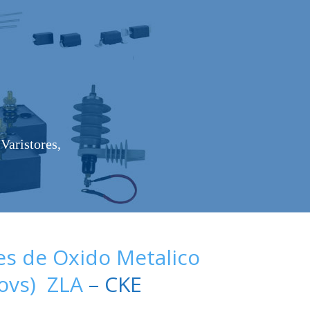
Varistores,
es de Oxido Metalico
Movs) ZLA
– CKE