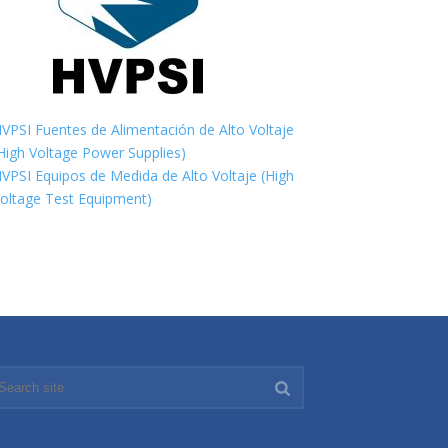
VPSI Fuentes de Alimentación de Alto Voltaje
High Voltage Power Supplies)
VPSI Equipos de Medida de Alto Voltaje (High
oltage Test Equipment)