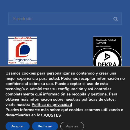
Usamos cookies para personalizar su contenido y crear una
mejor experiencia para usted. Podemos recopilar información no
confidencial sobre su uso. Puede aceptar el uso de esta
tecnología o administrar su configuración y así controlar
Distronica © 2016 Todos los derechos reservados.
Aviso legal
|
completamente qué información se recopila y gestiona. Para
Política de privacidad
|
Política de Cookies
obtener más información sobre nuestras políticas de datos,
Desarrollado por
Nucleosoft
visite nuestra
Política de privacidad
Inicio
Puedes informarte más sobre qué cookies estamos utilizando o
Quiénes Somos
desactivarlas en los
.
AJUSTES
Fabricación
Distribución
Aceptar
Rechazar
Ajustes