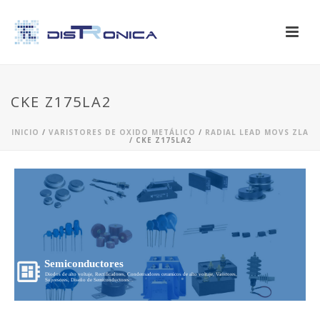
CKE Z175LA2
INICIO
/
VARISTORES DE OXIDO METÁLICO
/
RADIAL LEAD MOVS ZLA
/ CKE Z175LA2
Semiconductores
Diodos de alto voltaje, Rectificadores, Condensadores ceramicos de alto voltaje, Varistores,
Supresores, Diseño de Semiconductores...