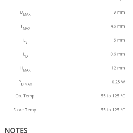
D
9
mm
MAX
T
4.6
mm
MAX
L
5
mm
S
L
0.6
mm
D
H
12
mm
MAX
P
0.25
W
D MAX
Op. Temp.
55 to 125
°C
Store Temp.
55 to 125
°C
NOTES