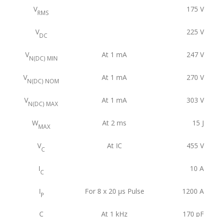
V
175
V
RMS
V
225
V
DC
V
At 1 mA
247
V
N(DC) MIN
V
At 1 mA
270
V
N(DC) NOM
V
At 1 mA
303
V
N(DC) MAX
W
At 2 ms
15
J
MAX
V
At IC
455
V
C
I
10
A
C
I
For 8 x 20 μs Pulse
1200
A
P
C
At 1 kHz
170
pF