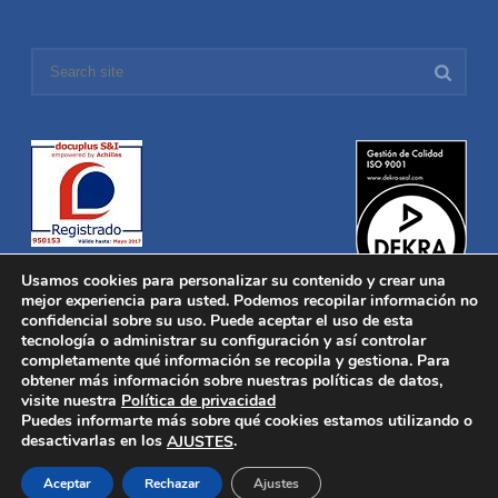
Usamos cookies para personalizar su contenido y crear una
mejor experiencia para usted. Podemos recopilar información no
confidencial sobre su uso. Puede aceptar el uso de esta
tecnología o administrar su configuración y así controlar
Distronica © 2016 Todos los derechos reservados.
Aviso legal
|
completamente qué información se recopila y gestiona. Para
Política de privacidad
|
Política de Cookies
obtener más información sobre nuestras políticas de datos,
Desarrollado por
Nucleosoft
visite nuestra
Política de privacidad
Inicio
Puedes informarte más sobre qué cookies estamos utilizando o
Quiénes Somos
desactivarlas en los
.
AJUSTES
Fabricación
Distribución
Aceptar
Rechazar
Ajustes