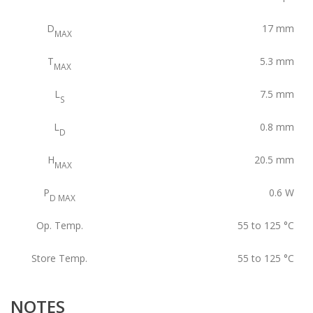
D
17
mm
MAX
T
5.3
mm
MAX
L
7.5
mm
S
L
0.8
mm
D
H
20.5
mm
MAX
P
0.6
W
D MAX
Op. Temp.
55 to 125
°C
Store Temp.
55 to 125
°C
NOTES