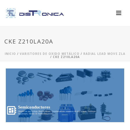
CKE Z210LA20A
INICIO
/
VARISTORES DE OXIDO METÁLICO
/
RADIAL LEAD MOVS ZLA
/ CKE Z210LA20A
Semiconductores
Diodos de alto voltaje, Rectificadores, Condensadores ceramicos de alto voltaje, Varistores,
Supresores, Diseño de Semiconductores...