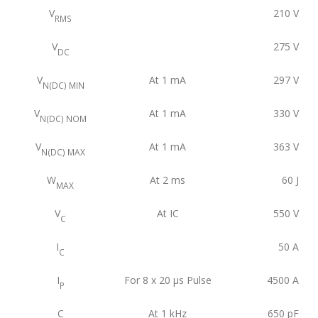
V
210
V
RMS
V
275
V
DC
V
At 1 mA
297
V
N(DC) MIN
V
At 1 mA
330
V
N(DC) NOM
V
At 1 mA
363
V
N(DC) MAX
W
At 2 ms
60
J
MAX
V
At IC
550
V
C
I
50
A
C
I
For 8 x 20 μs Pulse
4500
A
P
C
At 1 kHz
650
pF