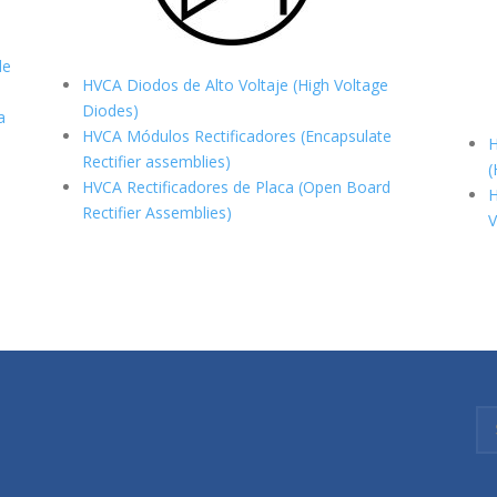
de
HVCA Diodos de Alto Voltaje (High Voltage
Diodes)
a
HVCA Módulos Rectificadores (Encapsulate
H
Rectifier assemblies)
(
HVCA Rectificadores de Placa (Open Board
H
Rectifier Assemblies)
V