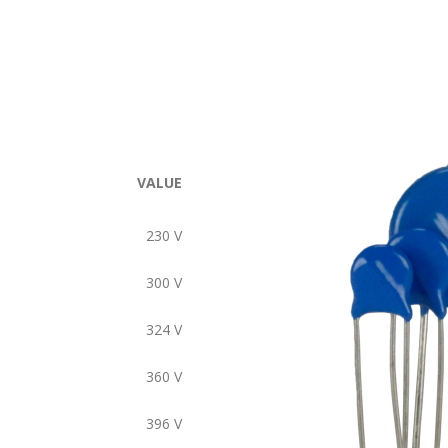
VALUE
230
V
300
V
324
V
360
V
396
V