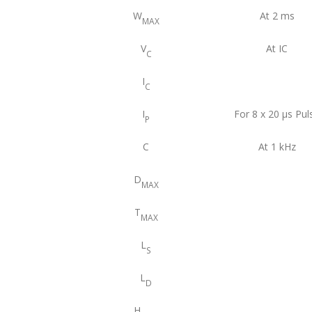
W
At 2 ms
MAX
V
At IC
C
I
C
I
For 8 x 20 μs Pul
P
C
At 1 kHz
D
MAX
T
MAX
L
S
L
D
H