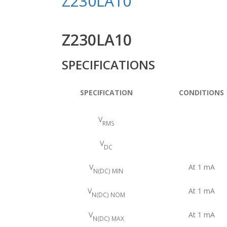
Z230LA10
Z230LA10
SPECIFICATIONS
SPECIFICATION
CONDITIONS
V
RMS
V
DC
V
At 1 mA
N(DC) MIN
V
At 1 mA
N(DC) NOM
V
At 1 mA
N(DC) MAX