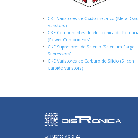
CKE Varistores de Oxido metalico (Metal Oxi
Varistors)
CKE Componentes de electrónica de Potenci
(Power Components)
CKE Supresores de Selenio (Selenium Surge
Supressors)
CKE Varistores de Carburo de Silicio
(Silicon
Carbide Varistors)
C/ Fuentelviejo 22