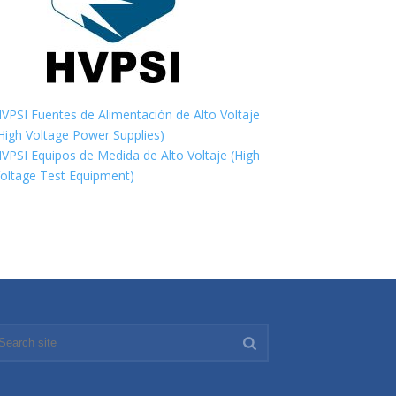
VPSI Fuentes de Alimentación de Alto Voltaje
High Voltage Power Supplies)
VPSI Equipos de Medida de Alto Voltaje (High
oltage Test Equipment)