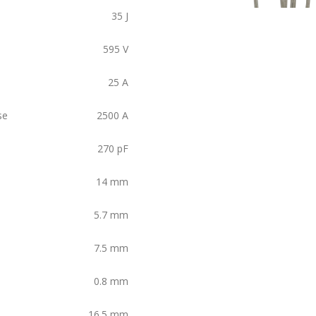
35
J
595
V
25
A
se
2500
A
270
pF
14
mm
5.7
mm
7.5
mm
0.8
mm
16.5
mm