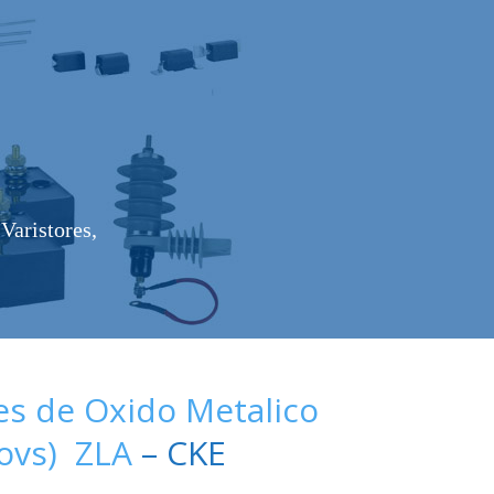
Varistores,
es de Oxido Metalico
Movs) ZLA
– CKE