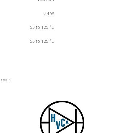
0.4
W
55 to 125
°C
55 to 125
°C
conds.