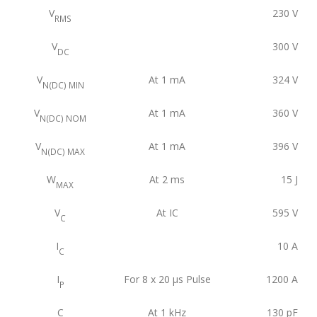
V
230
V
RMS
V
300
V
DC
V
At 1 mA
324
V
N(DC) MIN
V
At 1 mA
360
V
N(DC) NOM
V
At 1 mA
396
V
N(DC) MAX
W
At 2 ms
15
J
MAX
V
At IC
595
V
C
I
10
A
C
I
For 8 x 20 μs Pulse
1200
A
P
C
At 1 kHz
130
pF