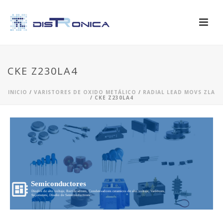
CKE Z230LA4
INICIO
/
VARISTORES DE OXIDO METÁLICO
/
RADIAL LEAD MOVS ZLA
/ CKE Z230LA4
Semiconductores
Diodos de alto voltaje, Rectificadores, Condensadores ceramicos de alto voltaje, Varistores,
Supresores, Diseño de Semiconductores...