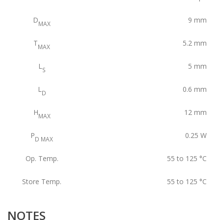
D
9
mm
MAX
T
5.2
mm
MAX
L
5
mm
S
L
0.6
mm
D
H
12
mm
MAX
P
0.25
W
D MAX
Op. Temp.
55 to 125
°C
Store Temp.
55 to 125
°C
NOTES