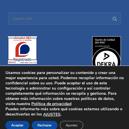
Usamos cookies para personalizar su contenido y crear una
mejor experiencia para usted. Podemos recopilar información no
confidencial sobre su uso. Puede aceptar el uso de esta
tecnología o administrar su configuración y así controlar
Distronica © 2016 Todos los derechos reservados.
Aviso legal
|
completamente qué información se recopila y gestiona. Para
Política de privacidad
|
Política de Cookies
obtener más información sobre nuestras políticas de datos,
Desarrollado por
Nucleosoft
visite nuestra
Política de privacidad
Inicio
Puedes informarte más sobre qué cookies estamos utilizando o
Quiénes Somos
desactivarlas en los
.
AJUSTES
Fabricación
Distribución
Aceptar
Rechazar
Ajustes