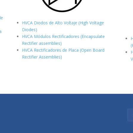
de
HVCA Diodos de Alto Voltaje (High Voltage
Diodes)
a
HVCA Módulos Rectificadores (Encapsulate
H
Rectifier assemblies)
(
HVCA Rectificadores de Placa (Open Board
H
Rectifier Assemblies)
V