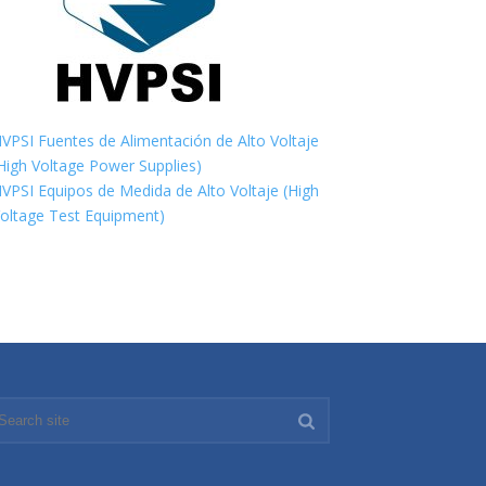
VPSI Fuentes de Alimentación de Alto Voltaje
High Voltage Power Supplies)
VPSI Equipos de Medida de Alto Voltaje (High
oltage Test Equipment)