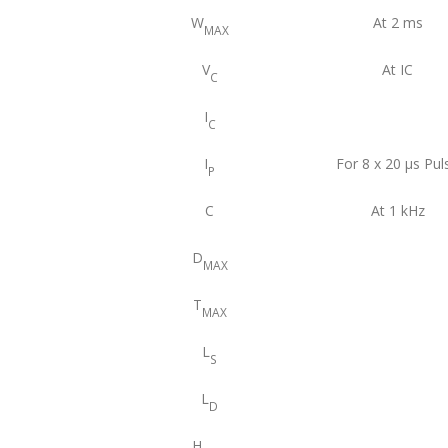
W
At 2 ms
MAX
V
At IC
C
I
C
I
For 8 x 20 μs Pul
P
C
At 1 kHz
D
MAX
T
MAX
L
S
L
D
H