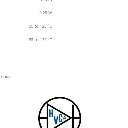
0.25
W
55 to 125
°C
55 to 125
°C
conds.