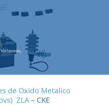
Varistores,
es de Oxido Metalico
Movs) ZLA
– CKE