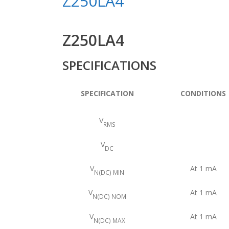
Z250LA4
Z250LA4
SPECIFICATIONS
SPECIFICATION
CONDITIONS
V
RMS
V
DC
V
At 1 mA
N(DC) MIN
V
At 1 mA
N(DC) NOM
V
At 1 mA
N(DC) MAX