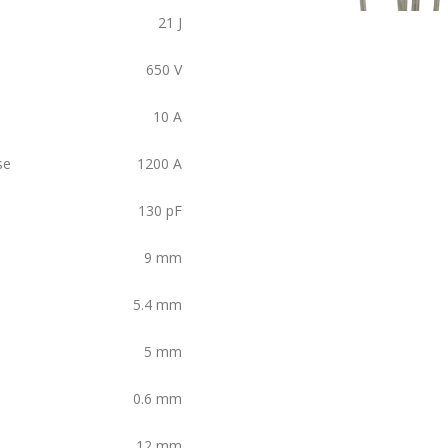
21
J
650
V
10
A
se
1200
A
130
pF
9
mm
5.4
mm
5
mm
0.6
mm
12
mm