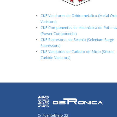
CKE Varistores de Oxido metalico (Metal Oxi
Varistors)
CKE Componentes de electrónica de Potenci
(Power Components)
CKE Supresores de Selenio (Selenium Surge
Supressors)
CKE Varistores de Carburo de Silicio
(Silicon
Carbide Varistors)
C/ Fuentelviejo 22