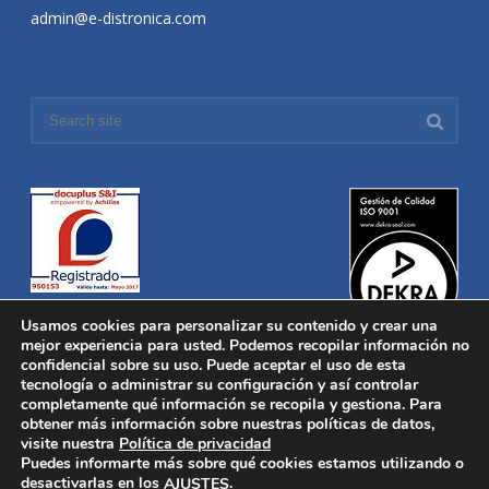
admin@e-distronica.com
Usamos cookies para personalizar su contenido y crear una
mejor experiencia para usted. Podemos recopilar información no
confidencial sobre su uso. Puede aceptar el uso de esta
tecnología o administrar su configuración y así controlar
Distronica © 2016 Todos los derechos reservados.
Aviso legal
|
completamente qué información se recopila y gestiona. Para
Política de privacidad
|
Política de Cookies
obtener más información sobre nuestras políticas de datos,
Desarrollado por
Nucleosoft
visite nuestra
Política de privacidad
Inicio
Puedes informarte más sobre qué cookies estamos utilizando o
Quiénes Somos
desactivarlas en los
.
AJUSTES