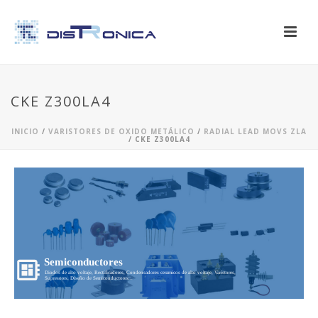
CKE Z300LA4
INICIO
/
VARISTORES DE OXIDO METÁLICO
/
RADIAL LEAD MOVS ZLA
/ CKE Z300LA4
Semiconductores
Diodos de alto voltaje, Rectificadores, Condensadores ceramicos de alto voltaje, Varistores,
Supresores, Diseño de Semiconductores...