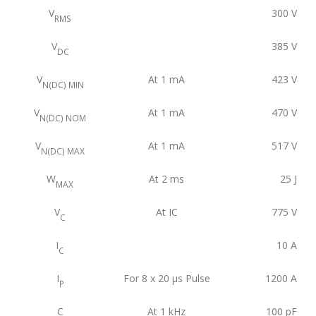
V
300
V
RMS
V
385
V
DC
V
At 1 mA
423
V
N(DC) MIN
V
At 1 mA
470
V
N(DC) NOM
V
At 1 mA
517
V
N(DC) MAX
W
At 2 ms
25
J
MAX
V
At IC
775
V
C
I
10
A
C
I
For 8 x 20 μs Pulse
1200
A
P
C
At 1 kHz
100
pF