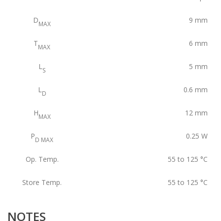
D
9
mm
MAX
T
6
mm
MAX
L
5
mm
S
L
0.6
mm
D
H
12
mm
MAX
P
0.25
W
D MAX
Op. Temp.
55 to 125
°C
Store Temp.
55 to 125
°C
NOTES