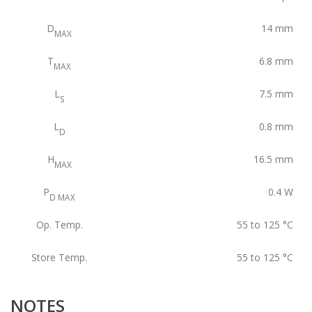
D
14
mm
MAX
T
6.8
mm
MAX
L
7.5
mm
S
L
0.8
mm
D
H
16.5
mm
MAX
P
0.4
W
D MAX
Op. Temp.
55 to 125
°C
Store Temp.
55 to 125
°C
NOTES