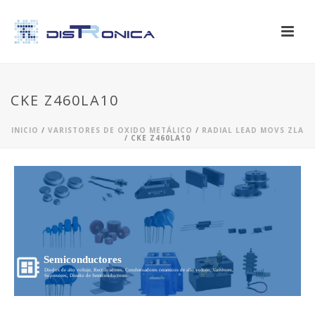
CKE Z460LA10
INICIO
/
VARISTORES DE OXIDO METÁLICO
/
RADIAL LEAD MOVS ZLA
/ CKE Z460LA10
Semiconductores
Diodos de alto voltaje, Rectificadores, Condensadores ceramicos de alto voltaje, Varistores,
Supresores, Diseño de Semiconductores...