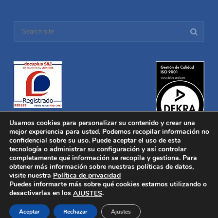
Usamos cookies para personalizar su contenido y crear una
mejor experiencia para usted. Podemos recopilar información no
confidencial sobre su uso. Puede aceptar el uso de esta
tecnología o administrar su configuración y así controlar
Distronica © 2016 Todos los derechos reservados.
Aviso legal
|
completamente qué información se recopila y gestiona. Para
Política de privacidad
|
Política de Cookies
obtener más información sobre nuestras políticas de datos,
Desarrollado por
Nucleosoft
visite nuestra
Política de privacidad
Inicio
Puedes informarte más sobre qué cookies estamos utilizando o
Quiénes Somos
desactivarlas en los
.
AJUSTES
Fabricación
Distribución
Aceptar
Rechazar
Ajustes