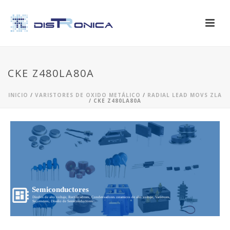
CKE Z480LA80A
INICIO
/
VARISTORES DE OXIDO METÁLICO
/
RADIAL LEAD MOVS ZLA
/ CKE Z480LA80A
Semiconductores
Diodos de alto voltaje, Rectificadores, Condensadores ceramicos de alto voltaje, Varistores,
Supresores, Diseño de Semiconductores...