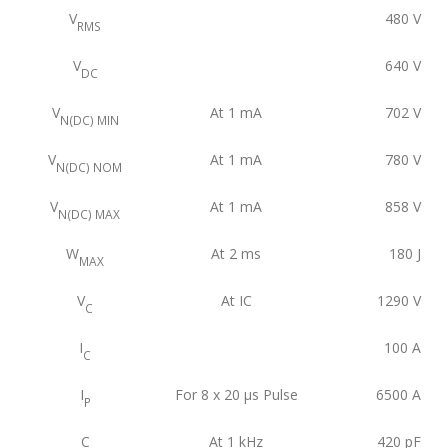
V
480
V
RMS
V
640
V
DC
V
At 1 mA
702
V
N(DC) MIN
V
At 1 mA
780
V
N(DC) NOM
V
At 1 mA
858
V
N(DC) MAX
W
At 2 ms
180
J
MAX
V
At IC
1290
V
C
I
100
A
C
I
For 8 x 20 μs Pulse
6500
A
P
C
At 1 kHz
420
pF