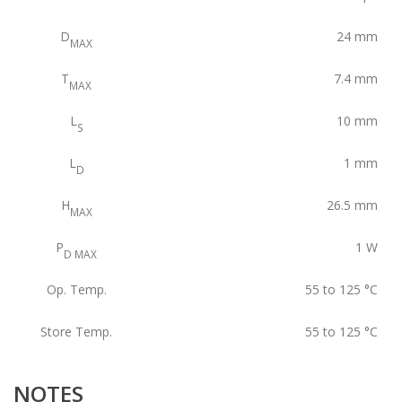
D
24
mm
MAX
T
7.4
mm
MAX
L
10
mm
S
L
1
mm
D
H
26.5
mm
MAX
P
1
W
D MAX
Op. Temp.
55 to 125
°C
Store Temp.
55 to 125
°C
NOTES