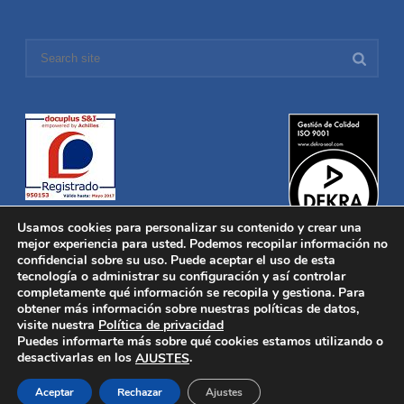
Usamos cookies para personalizar su contenido y crear una
mejor experiencia para usted. Podemos recopilar información no
confidencial sobre su uso. Puede aceptar el uso de esta
tecnología o administrar su configuración y así controlar
Distronica © 2016 Todos los derechos reservados.
Aviso legal
|
completamente qué información se recopila y gestiona. Para
Política de privacidad
|
Política de Cookies
obtener más información sobre nuestras políticas de datos,
Desarrollado por
Nucleosoft
visite nuestra
Política de privacidad
Inicio
Puedes informarte más sobre qué cookies estamos utilizando o
Quiénes Somos
desactivarlas en los
.
AJUSTES
Fabricación
Distribución
Aceptar
Rechazar
Ajustes