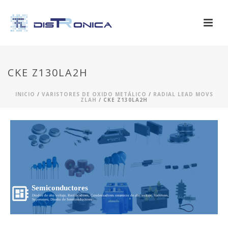
CKE Z130LA2H
INICIO
/
VARISTORES DE OXIDO METÁLICO
/
RADIAL LEAD MOVS
ZLAH
/ CKE Z130LA2H
Semiconductores
Diodos de alto voltaje, Rectificadores, Condensadores ceramicos de alto voltaje, Varistores,
Supresores, Diseño de Semiconductores...