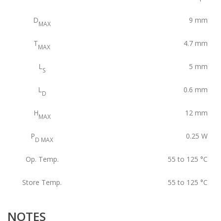
D
9
mm
MAX
T
4.7
mm
MAX
L
5
mm
S
L
0.6
mm
D
H
12
mm
MAX
P
0.25
W
D MAX
Op. Temp.
55 to 125
°C
Store Temp.
55 to 125
°C
NOTES