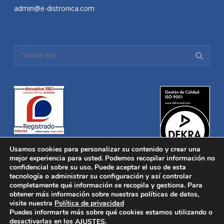
admin@e-distronica.com
Usamos cookies para personalizar su contenido y crear una
mejor experiencia para usted. Podemos recopilar información no
confidencial sobre su uso. Puede aceptar el uso de esta
tecnología o administrar su configuración y así controlar
Distronica © 2016 Todos los derechos reservados.
Aviso legal
|
completamente qué información se recopila y gestiona. Para
Política de privacidad
|
Política de Cookies
obtener más información sobre nuestras políticas de datos,
Desarrollado por
Nucleosoft
visite nuestra
Política de privacidad
Inicio
Puedes informarte más sobre qué cookies estamos utilizando o
Quiénes Somos
desactivarlas en los
.
AJUSTES