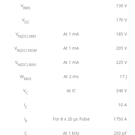
V
130
V
RMS
V
170
V
DC
V
At 1 mA
185
V
N(DC) MIN
V
At 1 mA
205
V
N(DC) NOM
V
At 1 mA
225
V
N(DC) MAX
W
At 2 ms
17
J
MAX
V
At IC
340
V
C
I
10
A
C
I
For 8 x 20 μs Pulse
1750
A
P
C
At 1 kHz
250
pF