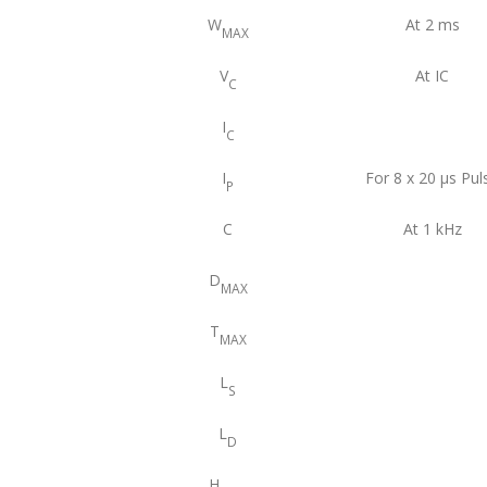
W
At 2 ms
MAX
V
At IC
C
I
C
I
For 8 x 20 μs Pul
P
C
At 1 kHz
D
MAX
T
MAX
L
S
L
D
H