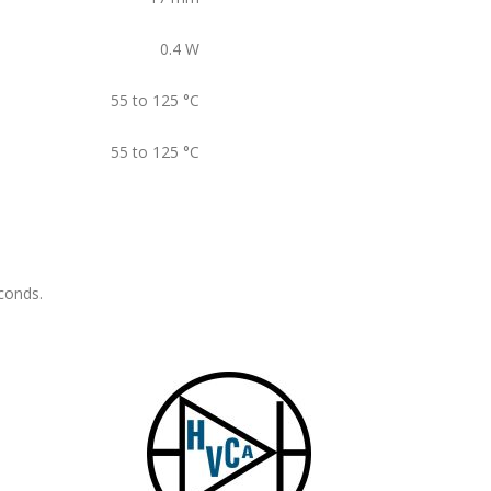
0.4
W
55 to 125
°C
55 to 125
°C
conds.