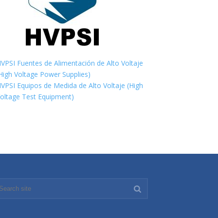
VPSI Fuentes de Alimentación de Alto Voltaje
High Voltage Power Supplies)
VPSI Equipos de Medida de Alto Voltaje (High
oltage Test Equipment)