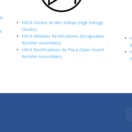
de
HVCA Diodos de Alto Voltaje (High Voltage
Diodes)
a
HVCA Módulos Rectificadores (Encapsulate
H
Rectifier assemblies)
(
HVCA Rectificadores de Placa (Open Board
H
Rectifier Assemblies)
V