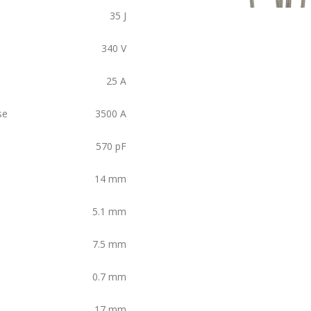
35
J
340
V
25
A
se
3500
A
570
pF
14
mm
5.1
mm
7.5
mm
0.7
mm
17
mm