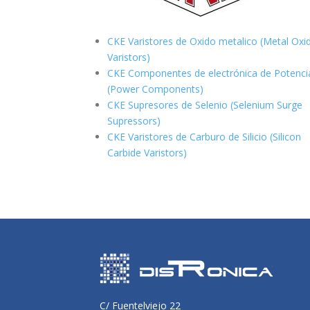
CKE Varistores de Oxido metalico (Metal Oxi
Varistors)
CKE Componentes de electrónica de Potenci
(Power Components)
CKE Supresores de Selenio (Selenium Surge
Supressors)
CKE Varistores de Carburo de Silicio
(Silicon
Carbide Varistors)
C/ Fuentelviejo 22