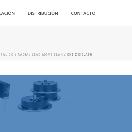
CACIÓN
DISTRIBUCIÓN
CONTACTO
ETÁLICO
/
RADIAL LEAD MOVS ZLAH
/ CKE Z130LA5H