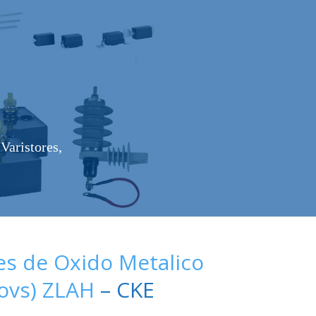
Varistores,
es de Oxido Metalico
Movs) ZLAH
– CKE