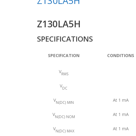
Z130LA5H
Z130LA5H
SPECIFICATIONS
SPECIFICATION
CONDITIONS
V
RMS
V
DC
V
At 1 mA
N(DC) MIN
V
At 1 mA
N(DC) NOM
V
At 1 mA
N(DC) MAX