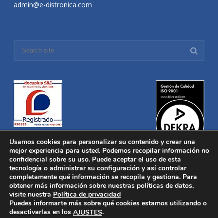
admin@e-distronica.com
Usamos cookies para personalizar su contenido y crear una
mejor experiencia para usted. Podemos recopilar información no
confidencial sobre su uso. Puede aceptar el uso de esta
tecnología o administrar su configuración y así controlar
Distronica © 2016 Todos los derechos reservados.
Aviso legal
|
completamente qué información se recopila y gestiona. Para
Política de privacidad
|
Política de Cookies
obtener más información sobre nuestras políticas de datos,
Desarrollado por
Nucleosoft
visite nuestra
Política de privacidad
Inicio
Puedes informarte más sobre qué cookies estamos utilizando o
Quiénes Somos
desactivarlas en los
.
AJUSTES