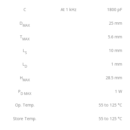
C
At 1 kHz
1800
pF
D
25
mm
MAX
T
5.6
mm
MAX
L
10
mm
S
L
1
mm
D
H
28.5
mm
MAX
P
1
W
D MAX
Op. Temp.
55 to 125
°C
Store Temp.
55 to 125
°C