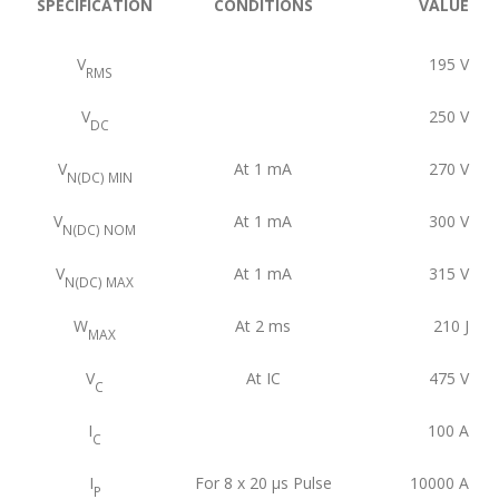
SPECIFICATION
CONDITIONS
VALUE
V
195
V
RMS
V
250
V
DC
V
At 1 mA
270
V
N(DC) MIN
V
At 1 mA
300
V
N(DC) NOM
V
At 1 mA
315
V
N(DC) MAX
W
At 2 ms
210
J
MAX
V
At IC
475
V
C
I
100
A
C
I
For 8 x 20 μs Pulse
10000
A
P