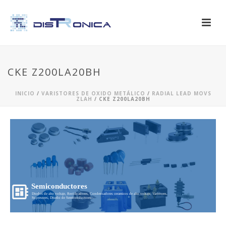
CKE Z200LA20BH
INICIO
/
VARISTORES DE OXIDO METÁLICO
/
RADIAL LEAD MOVS
ZLAH
/ CKE Z200LA20BH
Semiconductores
Diodos de alto voltaje, Rectificadores, Condensadores ceramicos de alto voltaje, Varistores,
Supresores, Diseño de Semiconductores...