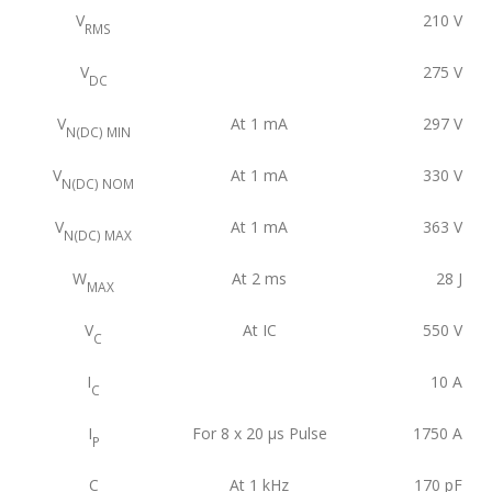
V
210
V
RMS
V
275
V
DC
V
At 1 mA
297
V
N(DC) MIN
V
At 1 mA
330
V
N(DC) NOM
V
At 1 mA
363
V
N(DC) MAX
W
At 2 ms
28
J
MAX
V
At IC
550
V
C
I
10
A
C
I
For 8 x 20 μs Pulse
1750
A
P
C
At 1 kHz
170
pF