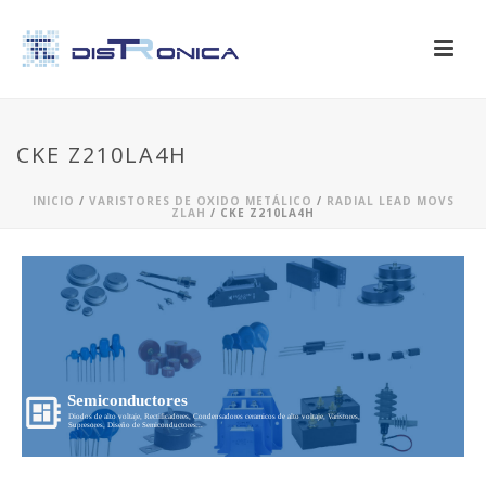
CKE Z210LA4H
INICIO
/
VARISTORES DE OXIDO METÁLICO
/
RADIAL LEAD MOVS
ZLAH
/ CKE Z210LA4H
Semiconductores
Diodos de alto voltaje, Rectificadores, Condensadores ceramicos de alto voltaje, Varistores,
Supresores, Diseño de Semiconductores...