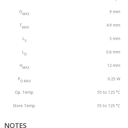
D
9
mm
MAX
T
4.9
mm
MAX
L
5
mm
S
L
0.6
mm
D
H
12
mm
MAX
P
0.25
W
D MAX
Op. Temp.
55 to 125
°C
Store Temp.
55 to 125
°C
NOTES