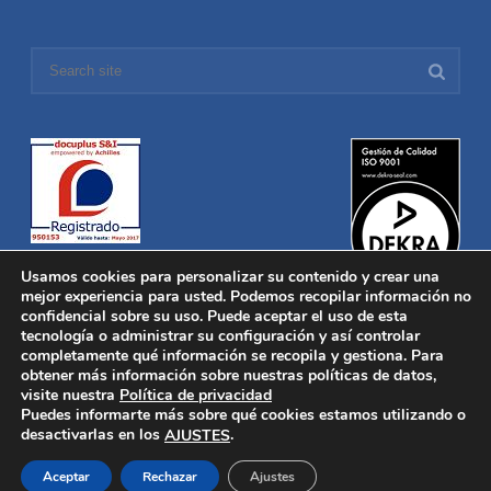
Usamos cookies para personalizar su contenido y crear una
mejor experiencia para usted. Podemos recopilar información no
confidencial sobre su uso. Puede aceptar el uso de esta
tecnología o administrar su configuración y así controlar
Distronica © 2016 Todos los derechos reservados.
Aviso legal
|
completamente qué información se recopila y gestiona. Para
Política de privacidad
|
Política de Cookies
obtener más información sobre nuestras políticas de datos,
Desarrollado por
Nucleosoft
visite nuestra
Política de privacidad
Inicio
Puedes informarte más sobre qué cookies estamos utilizando o
Quiénes Somos
desactivarlas en los
.
AJUSTES
Fabricación
Distribución
Aceptar
Rechazar
Ajustes