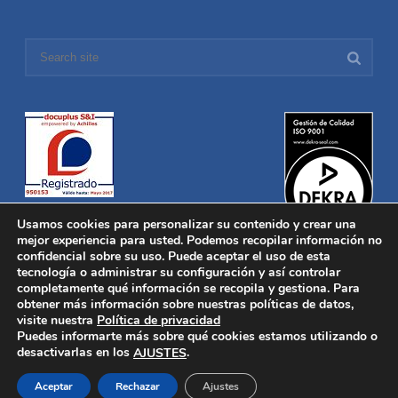
Usamos cookies para personalizar su contenido y crear una
mejor experiencia para usted. Podemos recopilar información no
confidencial sobre su uso. Puede aceptar el uso de esta
tecnología o administrar su configuración y así controlar
Distronica © 2016 Todos los derechos reservados.
Aviso legal
|
completamente qué información se recopila y gestiona. Para
Política de privacidad
|
Política de Cookies
obtener más información sobre nuestras políticas de datos,
Desarrollado por
Nucleosoft
visite nuestra
Política de privacidad
Inicio
Puedes informarte más sobre qué cookies estamos utilizando o
Quiénes Somos
desactivarlas en los
.
AJUSTES
Fabricación
Distribución
Aceptar
Rechazar
Ajustes