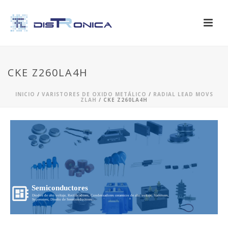
CKE Z260LA4H
INICIO
/
VARISTORES DE OXIDO METÁLICO
/
RADIAL LEAD MOVS
ZLAH
/ CKE Z260LA4H
Semiconductores
Diodos de alto voltaje, Rectificadores, Condensadores ceramicos de alto voltaje, Varistores,
Supresores, Diseño de Semiconductores...