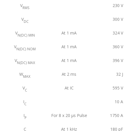
V
230
V
RMS
V
300
V
DC
V
At 1 mA
324
V
N(DC) MIN
V
At 1 mA
360
V
N(DC) NOM
V
At 1 mA
396
V
N(DC) MAX
W
At 2 ms
32
J
MAX
V
At IC
595
V
C
I
10
A
C
I
For 8 x 20 μs Pulse
1750
A
P
C
At 1 kHz
180
pF