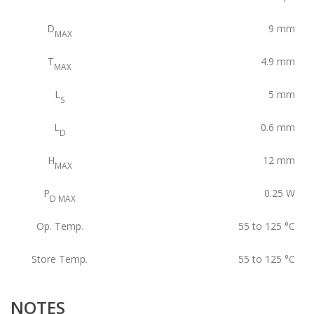
D
9
mm
MAX
T
4.9
mm
MAX
L
5
mm
S
L
0.6
mm
D
H
12
mm
MAX
P
0.25
W
D MAX
Op. Temp.
55 to 125
°C
Store Temp.
55 to 125
°C
NOTES