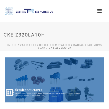
CKE Z320LA10H
INICIO
/
VARISTORES DE OXIDO METÁLICO
/
RADIAL LEAD MOVS
ZLAH
/ CKE Z320LA10H
Semiconductores
Diodos de alto voltaje, Rectificadores, Condensadores ceramicos de alto voltaje, Varistores,
Supresores, Diseño de Semiconductores...