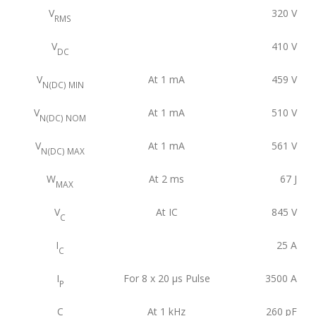
V
320
V
RMS
V
410
V
DC
V
At 1 mA
459
V
N(DC) MIN
V
At 1 mA
510
V
N(DC) NOM
V
At 1 mA
561
V
N(DC) MAX
W
At 2 ms
67
J
MAX
V
At IC
845
V
C
I
25
A
C
I
For 8 x 20 μs Pulse
3500
A
P
C
At 1 kHz
260
pF