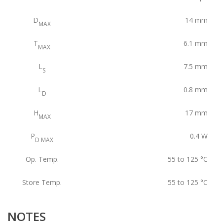
D
14
mm
MAX
T
6.1
mm
MAX
L
7.5
mm
S
L
0.8
mm
D
H
17
mm
MAX
P
0.4
W
D MAX
Op. Temp.
55 to 125
°C
Store Temp.
55 to 125
°C
NOTES