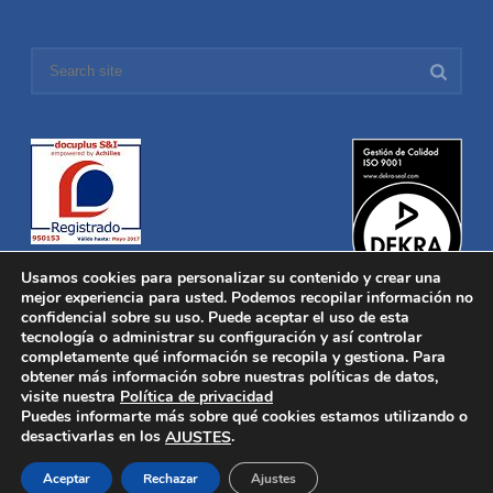
Usamos cookies para personalizar su contenido y crear una
mejor experiencia para usted. Podemos recopilar información no
confidencial sobre su uso. Puede aceptar el uso de esta
tecnología o administrar su configuración y así controlar
Distronica © 2016 Todos los derechos reservados.
Aviso legal
|
completamente qué información se recopila y gestiona. Para
Política de privacidad
|
Política de Cookies
obtener más información sobre nuestras políticas de datos,
Desarrollado por
Nucleosoft
visite nuestra
Política de privacidad
Inicio
Puedes informarte más sobre qué cookies estamos utilizando o
Quiénes Somos
desactivarlas en los
.
AJUSTES
Fabricación
Distribución
Aceptar
Rechazar
Ajustes